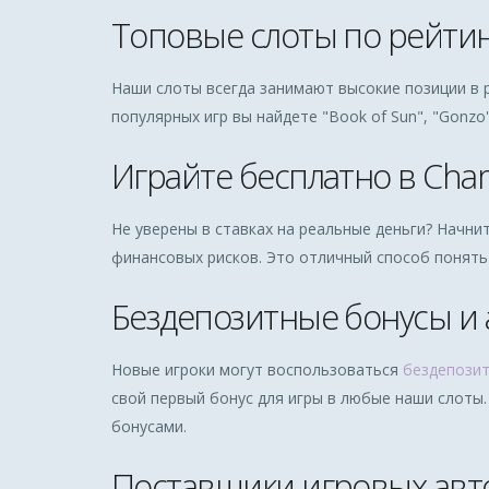
Топовые слоты по рейтин
Наши слоты всегда занимают высокие позиции в р
популярных игр вы найдете "Book of Sun", "Gonzo's
Играйте бесплатно в Cham
Не уверены в ставках на реальные деньги? Начнит
финансовых рисков. Это отличный способ понять 
Бездепозитные бонусы и 
Новые игроки могут воспользоваться
бездепозит
свой первый бонус для игры в любые наши слоты
бонусами.
Поставщики игровых авто