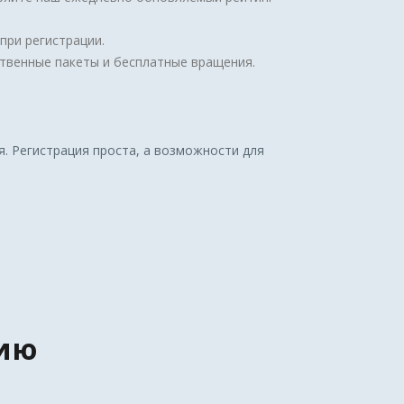
при регистрации.
твенные пакеты и бесплатные вращения.
. Регистрация проста, а возможности для
цию