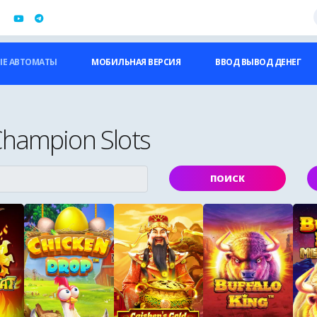
ЫЕ АВТОМАТЫ
МОБИЛЬНАЯ ВЕРСИЯ
ВВОД ВЫВОД ДЕНЕГ
hampion Slots