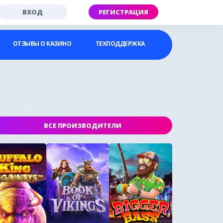
ВХОД
РЕГИСТРАЦИЯ
ОТЗЫВЫ О КАЗИНО
ТЕХПОДДЕРЖКА
ВСЕ ПРОИЗВОДИТЕЛИ