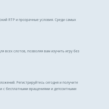
сокий RTP и прозрачные условия. Среди самых
ля всех слотов, позволяя вам изучить игру без
вложений. Регистрируйтесь сегодня и получите
ции с бесплатными вращениями и депозитными