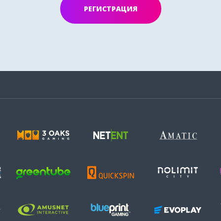
РЕГИСТРАЦИЯ