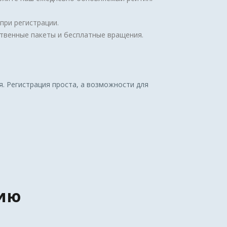
при регистрации.
твенные пакеты и бесплатные вращения.
. Регистрация проста, а возможности для
цию