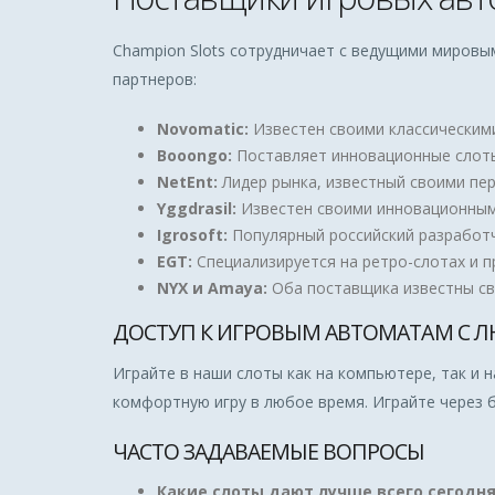
Champion Slots сотрудничает с ведущими мировы
партнеров:
Novomatic:
Известен своими классическими 
Booongo:
Поставляет инновационные слоты
NetEnt:
Лидер рынка, известный своими пе
Yggdrasil:
Известен своими инновационным
Igrosoft:
Популярный российский разработч
EGT:
Специализируется на ретро-слотах и п
NYX и Amaya:
Оба поставщика известны св
ДОСТУП К ИГРОВЫМ АВТОМАТАМ С Л
Играйте в наши слоты как на компьютере, так и
комфортную игру в любое время. Играйте через 
ЧАСТО ЗАДАВАЕМЫЕ ВОПРОСЫ
Какие слоты дают лучше всего сегодня