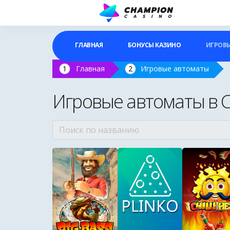
ГЛАВНАЯ
БОНУСЫ КАЗИНО
ИГРОВ
Главная
Игровые автоматы
Игровые автоматы в C