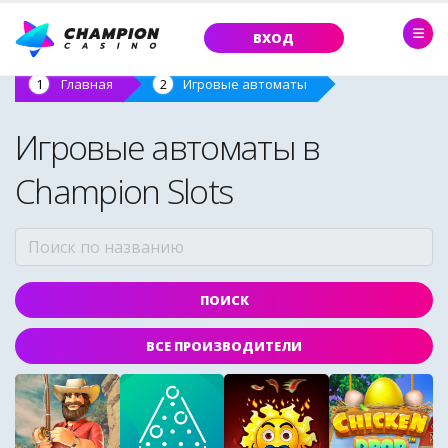
ВХОД
Главная
Игровые автоматы
Игровые автоматы в
Champion Slots
ВСЕ ПРОИЗВОДИТЕЛИ