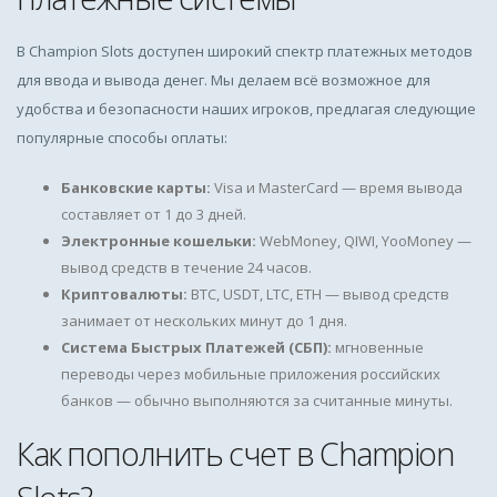
В Champion Slots доступен широкий спектр платежных методов
для ввода и вывода денег. Мы делаем всё возможное для
удобства и безопасности наших игроков, предлагая следующие
популярные способы оплаты:
Банковские карты:
Visa и MasterCard — время вывода
составляет от 1 до 3 дней.
Электронные кошельки:
WebMoney, QIWI, YooMoney —
вывод средств в течение 24 часов.
Криптовалюты:
BTC, USDT, LTC, ETH — вывод средств
занимает от нескольких минут до 1 дня.
Система Быстрых Платежей (СБП):
мгновенные
переводы через мобильные приложения российских
банков — обычно выполняются за считанные минуты.
Как пополнить счет в Champion