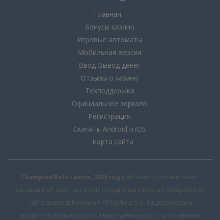
Главная
Бонусы казино
Игровые автоматы
Мобильная версия
Ввод Вывод денег
Отзывы о казино
Техподдержка
Официальное зеркало
Регистрация
Скачать Android и iOS
Карта сайта
ChampionSlots Casino, 2026 год
работает в соответствии с
законами об азартных играх государства Кюрасао. Оператором
сайта является Компания F3 Markets N.V. лицензирована
правительством Кюрасао и ведет деятельность на основании