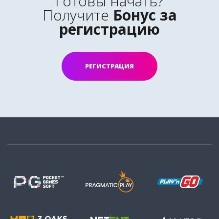
Готовы начать?
Получите
Бонус за
регистрацию
РЕГИСТРАЦИЯ