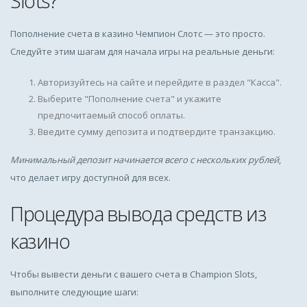
Slots?
Пополнение счета в казино Чемпион Слотс — это просто.
Следуйте этим шагам для начала игры на реальные деньги:
Авторизуйтесь на сайте и перейдите в раздел "Касса".
Выберите "Пополнение счета" и укажите
предпочитаемый способ оплаты.
Введите сумму депозита и подтвердите транзакцию.
Минимальный депозит начинается всего с нескольких рублей
,
что делает игру доступной для всех.
Процедура вывода средств из
казино
Чтобы вывести деньги с вашего счета в Champion Slots,
выполните следующие шаги: