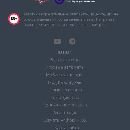
Азартные игры призваны развлекать. Помните, что вы
рискуете деньгами, когда делаете ставки. Не тратьте
больше, чем можете позволить себе проиграть.
Главная
Бонусы казино
Игровые автоматы
Мобильная версия
Ввод Вывод денег
Отзывы о казино
Техподдержка
Официальное зеркало
Регистрация
Скачать Android и iOS
Карта сайта