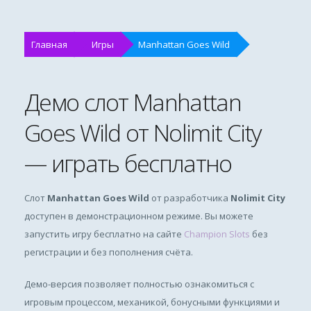
Главная
Игры
Manhattan Goes Wild
Демо слот Manhattan
Goes Wild от Nolimit City
— играть бесплатно
Слот
Manhattan Goes Wild
от разработчика
Nolimit City
доступен в демонстрационном режиме. Вы можете
запустить игру бесплатно на сайте
Champion Slots
без
регистрации и без пополнения счёта.
Демо-версия позволяет полностью ознакомиться с
игровым процессом, механикой, бонусными функциями и