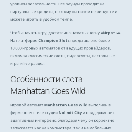
уровнем волатильности. Все раунды проходят на
виртуальные кредиты, поэтому вы ничем не рискуете и
можете играть в удобном темпе.
Чтобы начать игру, достаточно нажать кнопку
«Играть»
.
На платформе
Champion Slots
представлено более
10 000 игровых автоматов от ведущих провайдеров,
включая классические слоты, видеослоты, настольные
игры и live-раздел.
Особенности слота
Manhattan Goes Wild
Игровой автомат
Manhattan Goes Wild
выполнен в
фирменном стиле студии
Nolimit City
и поддерживает
адаптивный интерфейс, благодаря чему он корректно
запускается как на компьютере, так и на мобильных