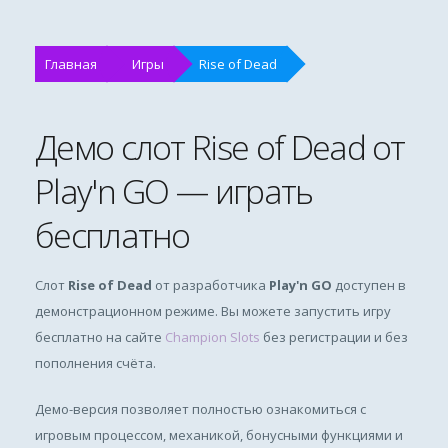
Главная
Игры
Rise of Dead
Демо слот Rise of Dead от
Play'n GO — играть
бесплатно
Слот
Rise of Dead
от разработчика
Play'n GO
доступен в
демонстрационном режиме. Вы можете запустить игру
бесплатно на сайте
Champion Slots
без регистрации и без
пополнения счёта.
Демо-версия позволяет полностью ознакомиться с
игровым процессом, механикой, бонусными функциями и