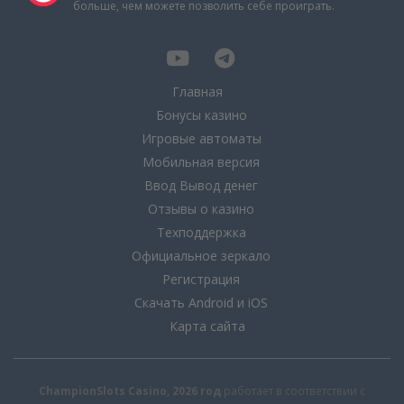
больше, чем можете позволить себе проиграть.
Главная
Бонусы казино
Игровые автоматы
Мобильная версия
Ввод Вывод денег
Отзывы о казино
Техподдержка
Официальное зеркало
Регистрация
Скачать Android и iOS
Карта сайта
ChampionSlots Casino, 2026 год
работает в соответствии с