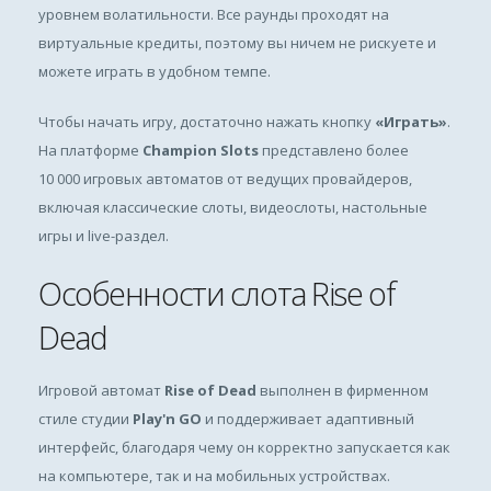
уровнем волатильности. Все раунды проходят на
виртуальные кредиты, поэтому вы ничем не рискуете и
можете играть в удобном темпе.
Чтобы начать игру, достаточно нажать кнопку
«Играть»
.
На платформе
Champion Slots
представлено более
10 000 игровых автоматов от ведущих провайдеров,
включая классические слоты, видеослоты, настольные
игры и live-раздел.
Особенности слота Rise of
Dead
Игровой автомат
Rise of Dead
выполнен в фирменном
стиле студии
Play'n GO
и поддерживает адаптивный
интерфейс, благодаря чему он корректно запускается как
на компьютере, так и на мобильных устройствах.