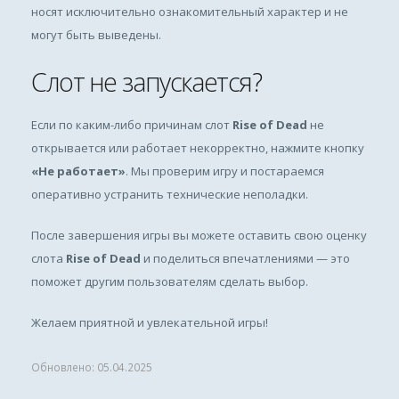
носят исключительно ознакомительный характер и не
могут быть выведены.
Слот не запускается?
Если по каким-либо причинам слот
Rise of Dead
не
открывается или работает некорректно, нажмите кнопку
«Не работает»
. Мы проверим игру и постараемся
оперативно устранить технические неполадки.
После завершения игры вы можете оставить свою оценку
слота
Rise of Dead
и поделиться впечатлениями — это
поможет другим пользователям сделать выбор.
Желаем приятной и увлекательной игры!
Обновлено:
05.04.2025