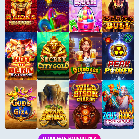
ПОКАЗАТЬ БОЛЬШЕ ИГР