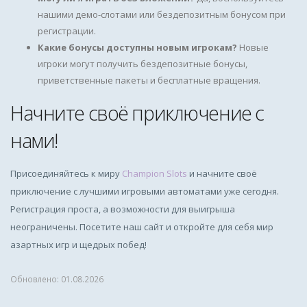
нашими демо-слотами или бездепозитным бонусом при
регистрации.
Какие бонусы доступны новым игрокам?
Новые
игроки могут получить бездепозитные бонусы,
приветственные пакеты и бесплатные вращения.
Начните своё приключение с
нами!
Присоединяйтесь к миру
Champion Slots
и начните своё
приключение с лучшими игровыми автоматами уже сегодня.
Регистрация проста, а возможности для выигрыша
неограничены. Посетите наш сайт и откройте для себя мир
азартных игр и щедрых побед!
Обновлено:
01.08.2026