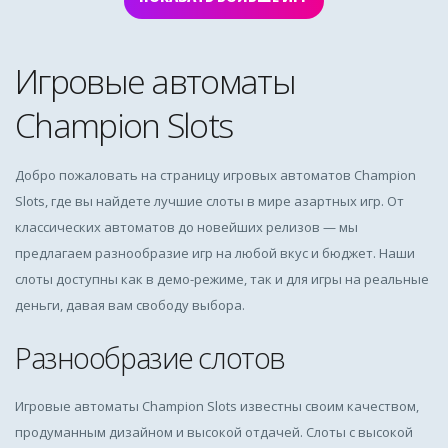
Игровые автоматы
Champion Slots
Добро пожаловать на страницу игровых автоматов Champion
Slots, где вы найдете лучшие слоты в мире азартных игр. От
классических автоматов до новейших релизов — мы
предлагаем разнообразие игр на любой вкус и бюджет. Наши
слоты доступны как в демо-режиме, так и для игры на реальные
деньги, давая вам свободу выбора.
Разнообразие слотов
Игровые автоматы Champion Slots известны своим качеством,
продуманным дизайном и высокой отдачей. Слоты с высокой