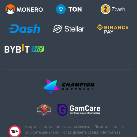
Азартные игры призваны развлекать. Помните, что вы
рискуете деньгами, когда делаете ставки. Не тратьте