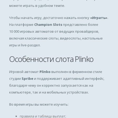
можете играть в удобном темпе.
Чтобы начать игру, достаточно нажать кнопку
«Играть»
.
На платформе
Champion Slots
представлено более
10 000 игровых автоматов от ведущих провайдеров,
включая классические слоты, видеослоты, настольные
игры и live-раздел.
Особенности слота Plinko
Игровой автомат
Plinko
выполнен в фирменном стиле
студии
Spribe
и поддерживает адаптивный интерфейс,
благодаря чему он корректно запускается как на
компьютере, так и на мобильных устройствах.
Во время игры вы можете изучить:
правила и таблицу выплат;