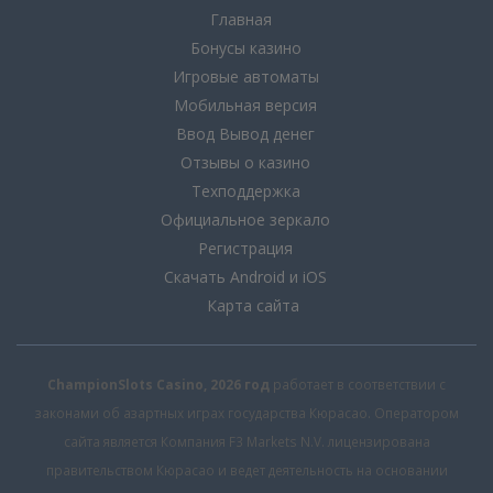
Главная
Бонусы казино
Игровые автоматы
Мобильная версия
Ввод Вывод денег
Отзывы о казино
Техподдержка
Официальное зеркало
Регистрация
Скачать Android и iOS
Карта сайта
ChampionSlots Casino, 2026 год
работает в соответствии с
законами об азартных играх государства Кюрасао. Оператором
сайта является Компания F3 Markets N.V. лицензирована
правительством Кюрасао и ведет деятельность на основании