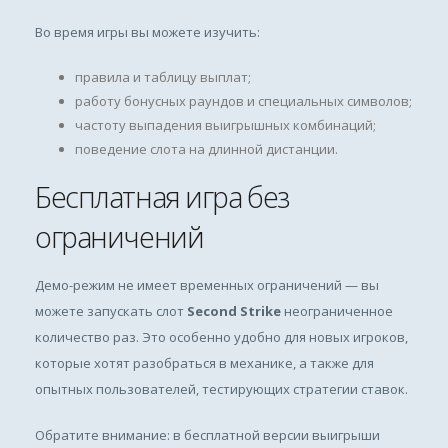
Во время игры вы можете изучить:
правила и таблицу выплат;
работу бонусных раундов и специальных символов;
частоту выпадения выигрышных комбинаций;
поведение слота на длинной дистанции.
Бесплатная игра без
ограничений
Демо-режим не имеет временных ограничений — вы
можете запускать слот
Second Strike
неограниченное
количество раз. Это особенно удобно для новых игроков,
которые хотят разобраться в механике, а также для
опытных пользователей, тестирующих стратегии ставок.
Обратите внимание: в бесплатной версии выигрыши