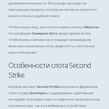
уровнем волатильности. Все раунды проходят на
виртуальные кредиты, поэтому вы ничем не рискуете и
можете играть в удобном темпе.
Чтобы начать игру, достаточно нажать кнопку
«Играть»
.
На платформе
Champion Slots
представлено более
10 000 игровых автоматов от ведущих провайдеров,
включая классические слоты, видеослоты, настольные
игры и live-раздел.
Особенности слота Second
Strike
Игровой автомат
Second Strike
выполнен в фирменном
стиле студии
Quickspin
и поддерживает адаптивный
интерфейс, благодаря чему он корректно запускается как
на компьютере, так и на мобильных устройствах.