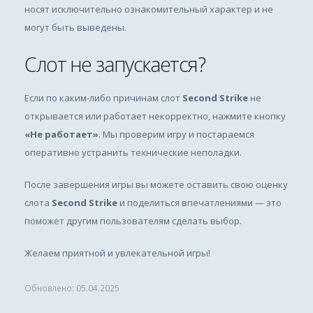
носят исключительно ознакомительный характер и не
могут быть выведены.
Слот не запускается?
Если по каким-либо причинам слот
Second Strike
не
открывается или работает некорректно, нажмите кнопку
«Не работает»
. Мы проверим игру и постараемся
оперативно устранить технические неполадки.
После завершения игры вы можете оставить свою оценку
слота
Second Strike
и поделиться впечатлениями — это
поможет другим пользователям сделать выбор.
Желаем приятной и увлекательной игры!
Обновлено:
05.04.2025