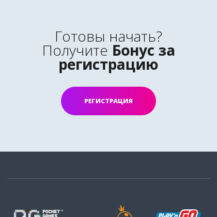
Готовы начать?
Получите
Бонус за
регистрацию
РЕГИСТРАЦИЯ