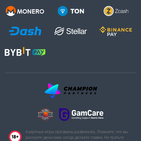
Азартные игры призваны развлекать. Помните, что вы
рискуете деньгами, когда делаете ставки. Не тратьте