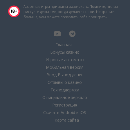
Азартные игры призваны развлекать. Помните, что вы
рискуете деньгами, когда делаете ставки. Не тратьте
больше, чем можете позволить себе проиграть.
Главная
Бонусы казино
Игровые автоматы
Мобильная версия
Ввод Вывод денег
Отзывы о казино
Техподдержка
Официальное зеркало
Регистрация
Скачать Android и iOS
Карта сайта