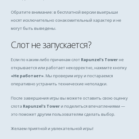
Обратите внимание: в бесплатной версии выигрыши
носят исключительно ознакомительный характер и не
могут быть выведены.
Слот не запускается?
Если по каким-либо причинам слот
Rapunzel's Tower
не
открывается или работает некорректно, нажмите кнопку
«Не работает»
. Мы проверим игру и постараемся
оперативно устранить технические неполадки.
После завершения игры вы можете оставить свою оценку
слота
Rapunzel's Tower
и поделиться впечатлениями —
это поможет другим пользователям сделать выбор.
Желаем приятной и увлекательной игры!