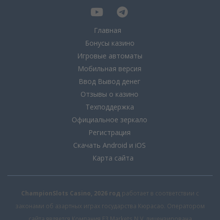
Главная
Бонусы казино
Игровые автоматы
Мобильная версия
Ввод Вывод денег
Отзывы о казино
Техподдержка
Официальное зеркало
Регистрация
Скачать Android и iOS
Карта сайта
ChampionSlots Casino, 2026 год
работает в соответствии с
законами об азартных играх государства Кюрасао. Оператором
сайта является Компания F3 Markets N.V. лицензирована