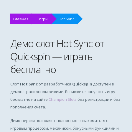
Главная
Игры
Hot Sync
Демо слот Hot Sync от
Quickspin — играть
бесплатно
Слот
Hot Sync
от разработчика
Quickspin
доступен в
демонстрационном режиме. Вы можете запустить игру
бесплатно на сайте
Champion Slots
без регистрации и без
пополнения счёта.
Демо-версия позволяет полностью ознакомиться с
игровым процессом, механикой, бонусными функциями и