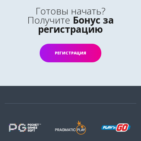
Готовы начать?
Получите
Бонус за
регистрацию
РЕГИСТРАЦИЯ