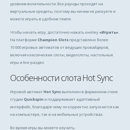
уровнем волатильности. Все раунды проходят на
виртуальные кредиты, поэтому вы ничем не рискуете и
можете играть в удобном темпе.
Чтобы начать игру, достаточно нажать кнопку
«Играть»
.
На платформе
Champion Slots
представлено более
10 000 игровых автоматов от ведущих провайдеров,
включая классические слоты, видеослоты, настольные
игры и live-раздел.
Особенности слота Hot Sync
Игровой автомат
Hot Sync
выполнен в фирменном стиле
студии
Quickspin
и поддерживает адаптивный
интерфейс, благодаря чему он корректно запускается как
на компьютере, так и на мобильных устройствах.
Во время игры вы можете изучить: