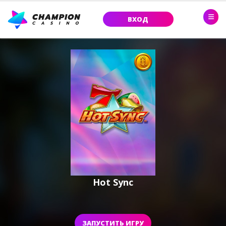
ВХОД
Hot Sync
ЗАПУСТИТЬ ИГРУ