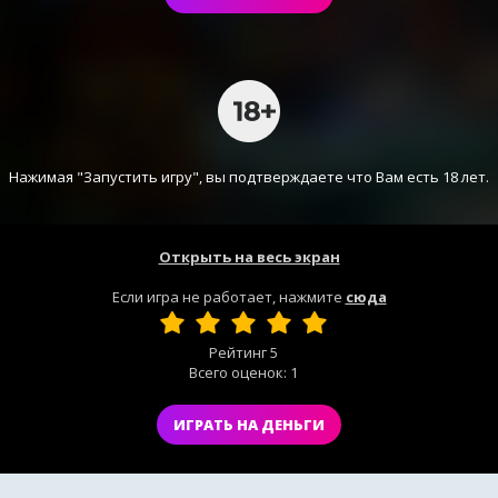
Нажимая "Запустить игру", вы подтверждаете что Вам есть 18 лет.
Открыть на весь экран
Если игра не работает, нажмите
сюда
Рейтинг
5
Всего оценок:
1
ИГРАТЬ НА ДЕНЬГИ