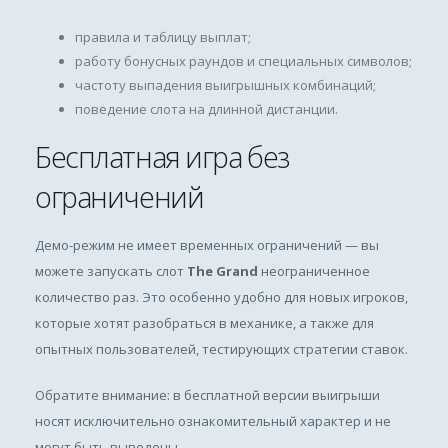
правила и таблицу выплат;
работу бонусных раундов и специальных символов;
частоту выпадения выигрышных комбинаций;
поведение слота на длинной дистанции.
Бесплатная игра без
ограничений
Демо-режим не имеет временных ограничений — вы
можете запускать слот
The Grand
неограниченное
количество раз. Это особенно удобно для новых игроков,
которые хотят разобраться в механике, а также для
опытных пользователей, тестирующих стратегии ставок.
Обратите внимание: в бесплатной версии выигрыши
носят исключительно ознакомительный характер и не
могут быть выведены.