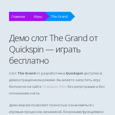
Главная
Игры
The Grand
Демо слот The Grand от
Quickspin — играть
бесплатно
Слот
The Grand
от разработчика
Quickspin
доступен в
демонстрационном режиме. Вы можете запустить игру
бесплатно на сайте
Champion Slots
без регистрации и без
пополнения счёта.
Демо-версия позволяет полностью ознакомиться с
игровым процессом, механикой, бонусными функциями и