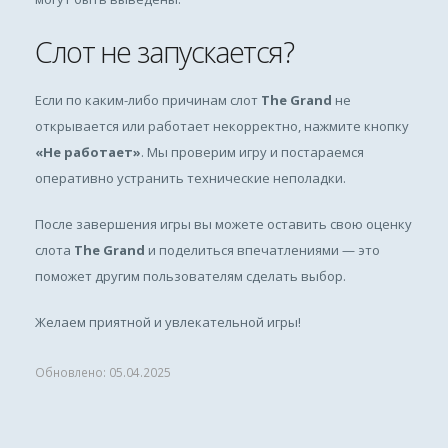
Слот не запускается?
Если по каким-либо причинам слот
The Grand
не
открывается или работает некорректно, нажмите кнопку
«Не работает»
. Мы проверим игру и постараемся
оперативно устранить технические неполадки.
После завершения игры вы можете оставить свою оценку
слота
The Grand
и поделиться впечатлениями — это
поможет другим пользователям сделать выбор.
Желаем приятной и увлекательной игры!
Обновлено:
05.04.2025