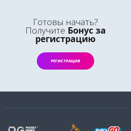
Готовы начать?
Получите
Бонус за
регистрацию
РЕГИСТРАЦИЯ