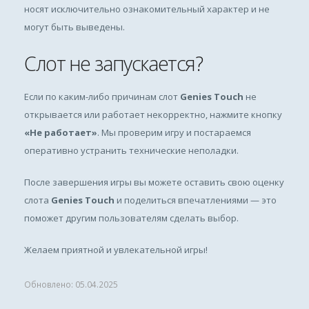
носят исключительно ознакомительный характер и не
могут быть выведены.
Слот не запускается?
Если по каким-либо причинам слот
Genies Touch
не
открывается или работает некорректно, нажмите кнопку
«Не работает»
. Мы проверим игру и постараемся
оперативно устранить технические неполадки.
После завершения игры вы можете оставить свою оценку
слота
Genies Touch
и поделиться впечатлениями — это
поможет другим пользователям сделать выбор.
Желаем приятной и увлекательной игры!
Обновлено:
05.04.2025