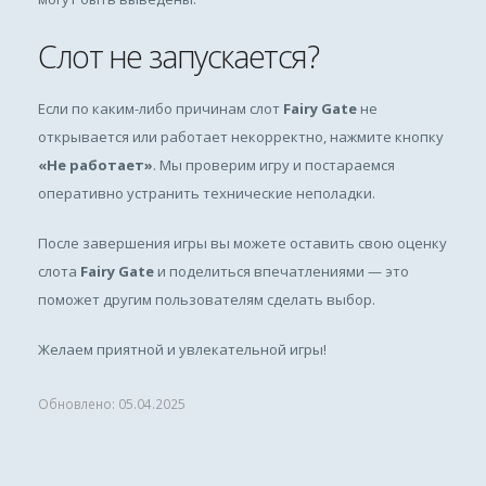
Слот не запускается?
Если по каким-либо причинам слот
Fairy Gate
не
открывается или работает некорректно, нажмите кнопку
«Не работает»
. Мы проверим игру и постараемся
оперативно устранить технические неполадки.
После завершения игры вы можете оставить свою оценку
слота
Fairy Gate
и поделиться впечатлениями — это
поможет другим пользователям сделать выбор.
Желаем приятной и увлекательной игры!
Обновлено:
05.04.2025