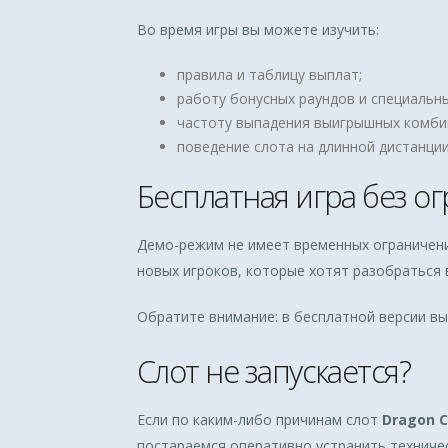
Во время игры вы можете изучить:
правила и таблицу выплат;
работу бонусных раундов и специальн
частоту выпадения выигрышных комби
поведение слота на длинной дистанции
Бесплатная игра без о
Демо-режим не имеет временных ограничен
новых игроков, которые хотят разобраться 
Обратите внимание: в бесплатной версии в
Слот не запускается?
Если по каким-либо причинам слот
Dragon 
постараемся оперативно устранить техничес