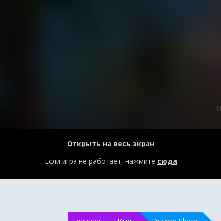
Н
Открыть на весь экран
Если игра не работает, нажмите
сюда
Главная
Игры
Dragon Chase