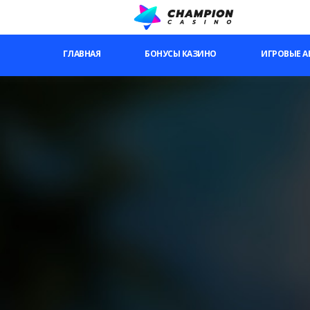
ГЛАВНАЯ
БОНУСЫ КАЗИНО
ИГРОВЫЕ 