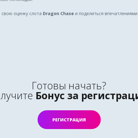
 свою оценку слота
Dragon Chase
и поделиться впечатлениями
Готовы начать?
лучите
Бонус за регистра
РЕГИСТРАЦИЯ