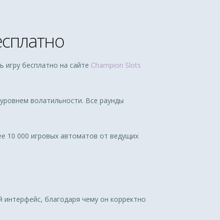
есплатно
 игру бесплатно на сайте
Champion Slots
уровнем волатильности. Все раунды
е 10 000 игровых автоматов от ведущих
 интерфейс, благодаря чему он корректно