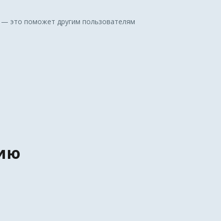
 — это поможет другим пользователям
цию