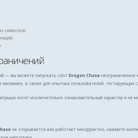
ых символов;
наций;
.
граничений
ий — вы можете запускать слот
Dragon Chase
неограниченное к
в механике, а также для опытных пользователей, тестирующих с
ыигрыши носят исключительно ознакомительный характер и не м
Chase
не открывается или работает некорректно, нажмите кноп
кие неполадки.