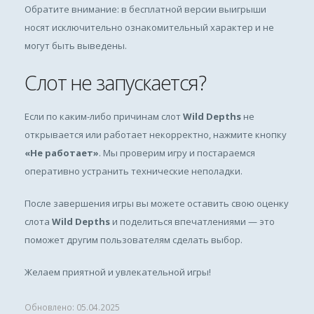
Обратите внимание: в бесплатной версии выигрыши
носят исключительно ознакомительный характер и не
могут быть выведены.
Слот не запускается?
Если по каким-либо причинам слот
Wild Depths
не
открывается или работает некорректно, нажмите кнопку
«Не работает»
. Мы проверим игру и постараемся
оперативно устранить технические неполадки.
После завершения игры вы можете оставить свою оценку
слота
Wild Depths
и поделиться впечатлениями — это
поможет другим пользователям сделать выбор.
Желаем приятной и увлекательной игры!
Обновлено:
05.04.2025