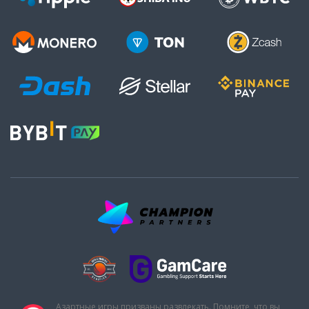
Азартные игры призваны развлекать. Помните, что вы