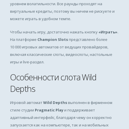
уровнем волатильности. Все раунды проходят на
виртуальные кредиты, поэтому вы ничем не рискуете и
можете играть в удобном темпе.
Чтобы начать игру, достаточно нажать кнопку
«Играть»
.
На платформе
Champion Slots
представлено более
10 000 игровых автоматов от ведущих провайдеров,
включая классические слоты, видеослоты, настольные
игры и live-раздел.
Особенности слота Wild
Depths
Игровой автомат
Wild Depths
выполнен в фирменном
стиле студии
Pragmatic Play
и поддерживает
адаптивный интерфейс, благодаря чему он корректно
запускается как на компьютере, так и на мобильных