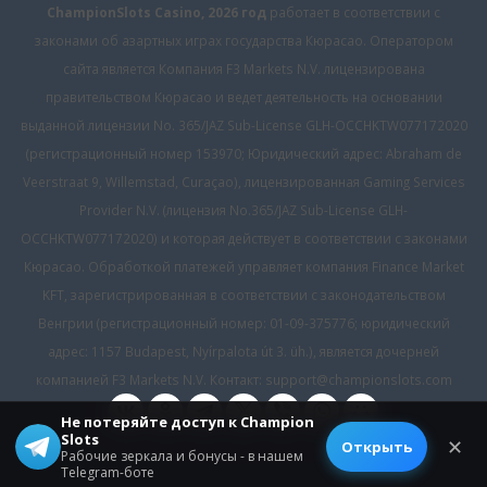
ChampionSlots Casino, 2026 год
работает в соответствии с
законами об азартных играх государства Кюрасао. Оператором
сайта является Компания F3 Markets N.V. лицензирована
правительством Кюрасао и ведет деятельность на основании
выданной лицензии No. 365/JAZ Sub-License GLH-OCCHKTW077172020
(регистрационный номер 153970; Юридический адрес: Abraham de
Veerstraat 9, Willemstad, Curaçao), лицензированная Gaming Services
Provider N.V. (лицензия No.365/JAZ Sub-License GLH-
OCCHKTW077172020) и которая действует в соответствии с законами
Кюрасао. Обработкой платежей управляет компания Finance Market
KFT, зарегистрированная в соответствии с законодательством
Венгрии (регистрационный номер: 01-09-375776; юридический
адрес: 1157 Budapest, Nyírpalota út 3. üh.), является дочерней
компанией F3 Markets N.V. Контакт:
support@championslots.com
Не потеряйте доступ к Champion
Slots
✕
© 2026 All rights reserved.
Открыть
Рабочие зеркала и бонусы - в нашем
Telegram-боте