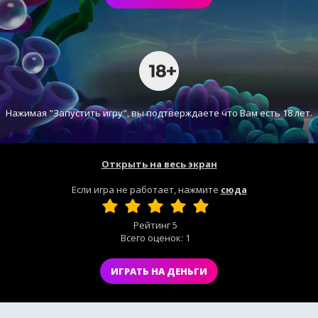
Нажимая "Запустить игру", вы подтверждаете что Вам есть 18 лет.
Открыть на весь экран
Если игра не работает, нажмите
сюда
Рейтинг
5
Всего оценок:
1
ИГРАТЬ НА ДЕНЬГИ