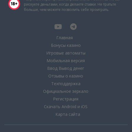
рискуете деньгами, когда делаете ставки. Не тратьте
больше, чем можете позволить себе проиграть.
Главная
Бонусы казино
Игровые автоматы
Мобильная версия
Ввод Вывод денег
Отзывы о казино
Техподдержка
Официальное зеркало
Регистрация
Скачать Android и iOS
Карта сайта