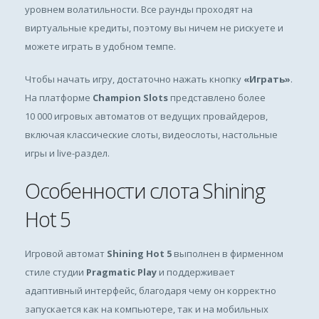
уровнем волатильности. Все раунды проходят на
виртуальные кредиты, поэтому вы ничем не рискуете и
можете играть в удобном темпе.
Чтобы начать игру, достаточно нажать кнопку
«Играть»
.
На платформе
Champion Slots
представлено более
10 000 игровых автоматов от ведущих провайдеров,
включая классические слоты, видеослоты, настольные
игры и live-раздел.
Особенности слота Shining
Hot 5
Игровой автомат
Shining Hot 5
выполнен в фирменном
стиле студии
Pragmatic Play
и поддерживает
адаптивный интерфейс, благодаря чему он корректно
запускается как на компьютере, так и на мобильных