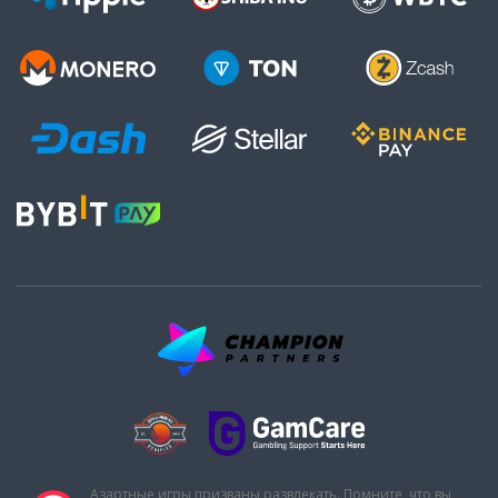
Азартные игры призваны развлекать. Помните, что вы