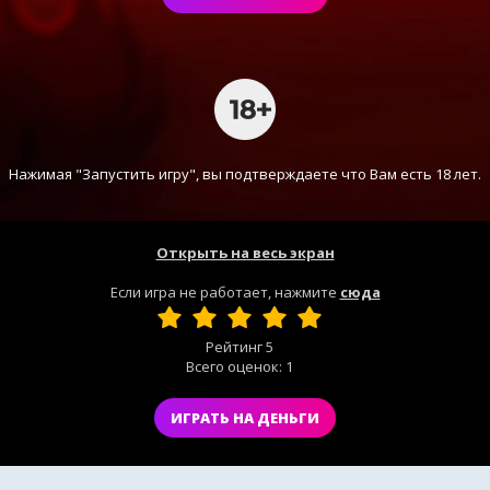
Нажимая "Запустить игру", вы подтверждаете что Вам есть 18 лет.
Открыть на весь экран
Если игра не работает, нажмите
сюда
Рейтинг
5
Всего оценок:
1
ИГРАТЬ НА ДЕНЬГИ