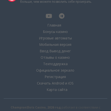
больше, чем можете позволить себе проиграть.
Главная
Бонусы казино
Игровые автоматы
Мобильная версия
Ввод Вывод денег
Отзывы о казино
Техподдержка
Официальное зеркало
Регистрация
Скачать Android и iOS
Карта сайта
ChampionSlots Casino, 2026 год
работает в соответствии с