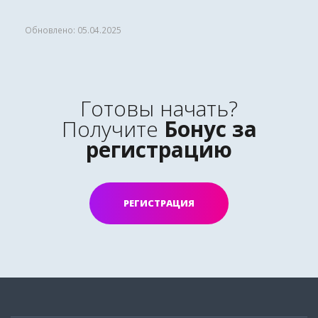
Обновлено:
05.04.2025
Готовы начать?
Получите
Бонус за
регистрацию
РЕГИСТРАЦИЯ