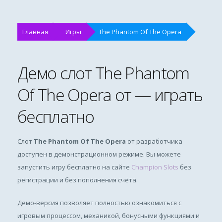
Главная
Игры
The Phantom Of The Opera
Демо слот The Phantom
Of The Opera от — играть
бесплатно
Слот
The Phantom Of The Opera
от разработчика
доступен в демонстрационном режиме. Вы можете
запустить игру бесплатно на сайте
Champion Slots
без
регистрации и без пополнения счёта.
Демо-версия позволяет полностью ознакомиться с
игровым процессом, механикой, бонусными функциями и