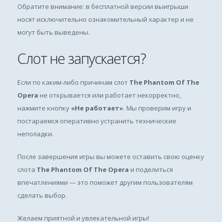
Обратите внимание: в бесплатной версии выигрыши
носят исключительно ознакомительный характер и не
могут быть выведены.
Слот не запускается?
Если по каким-либо причинам слот
The Phantom Of The
Opera
не открывается или работает некорректно,
нажмите кнопку
«Не работает»
. Мы проверим игру и
постараемся оперативно устранить технические
неполадки.
После завершения игры вы можете оставить свою оценку
слота
The Phantom Of The Opera
и поделиться
впечатлениями — это поможет другим пользователям
сделать выбор.
Желаем приятной и увлекательной игры!