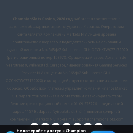
ChampionSlots Casino, 2026 год
работает в соответствии с
законами об азартных играх государства Кюрасао. Оператором
сайта является Компания F3 Markets N.V. лицензирована
правительством Кюрасао и ведет деятельность на основании
выданной лицензии No. 365/JAZ Sub-License GLH-OCCHKTW077172020
(регистрационный номер 153970; Юридический адрес: Abraham de
Veerstraat 9, Willemstad, Curaçao), лицензированная Gaming Services
Provider N.V. (лицензия No.365/JAZ Sub-License GLH-
OCCHKTW077172020) и которая действует в соответствии с законами
Кюрасао. Обработкой платежей управляет компания Finance Market
KFT, зарегистрированная в соответствии с законодательством
Венгрии (регистрационный номер: 01-09-375776; юридический
адрес: 1157 Budapest, Nyírpalota út 3. üh.), является дочерней
компанией F3 Markets N.V. Контакт:
support@championslots.com
Не потеряйте доступ к Champion