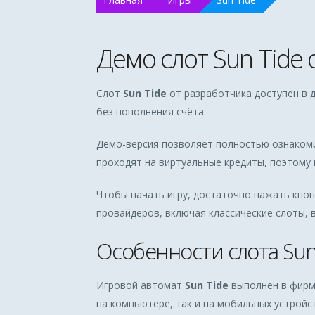
Демо слот Sun Tide
Слот
Sun Tide
от разработчика
доступен в 
без пополнения счёта.
Демо-версия позволяет полностью ознакоми
проходят на виртуальные кредиты, поэтому 
Чтобы начать игру, достаточно нажать кно
провайдеров, включая классические слоты, в
Особенности слота Sun
Игровой автомат
Sun Tide
выполнен в фирм
на компьютере, так и на мобильных устройс