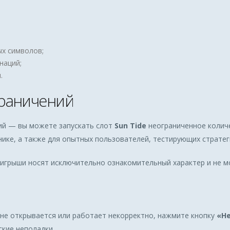
ых символов;
наций;
.
граничений
ий — вы можете запускать слот
Sun Tide
неограниченное количе
нике, а также для опытных пользователей, тестирующих стратег
ыигрыши носят исключительно ознакомительный характер и не м
не открывается или работает некорректно, нажмите кнопку
«Н
кие неполадки.