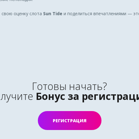
 свою оценку слота
Sun Tide
и поделиться впечатлениями — эт
Готовы начать?
лучите
Бонус за регистра
РЕГИСТРАЦИЯ