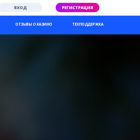
ВХОД
РЕГИСТРАЦИЯ
ОТЗЫВЫ О КАЗИНО
ТЕХПОДДЕРЖКА