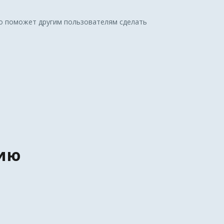
о поможет другим пользователям сделать
цию