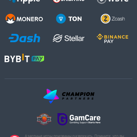
Азартные игры призваны развлекать. Помните, что вы