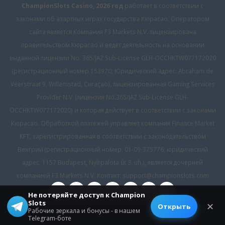
ChampionSlots Casino, 2026 год
работает в соответствии с
законами об азартных играх государства Кюрасао. Оператором
сайта является Компания F3 Markets N.V. лицензирована
правительством Кюрасао и ведет деятельность на основании
выданной лицензии No. 365/JAZ Sub-License GLH-OCCHKTW077172020
(регистрационный номер 153970; Юридический адрес: Abraham de
Veerstraat 9, Willemstad, Curaçao), лицензированная Gaming Services
Provider N.V. (лицензия No.365/JAZ Sub-License GLH-
OCCHKTW077172020) и которая действует в соответствии с законами
Кюрасао. Обработкой платежей управляет компания Finance Market
KFT, зарегистрированная в соответствии с законодательством
Венгрии (регистрационный номер: 01-09-375776; юридический
адрес: 1157 Budapest, Nyírpalota út 3. üh.), является дочерней
компанией F3 Markets N.V. Контакт:
support@championslots.com
Не потеряйте доступ к Champion
Slots
✕
© 2026 All rights reserved.
Открыть
Рабочие зеркала и бонусы - в нашем
Telegram-боте