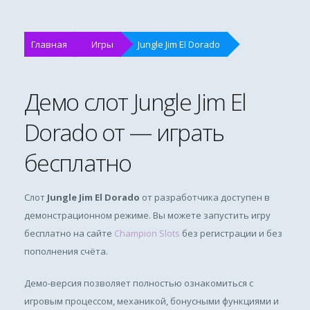
Главная
Игры
Jungle Jim El Dorado
Демо слот Jungle Jim El
Dorado от — играть
бесплатно
Слот
Jungle Jim El Dorado
от разработчика
доступен в
демонстрационном режиме. Вы можете запустить игру
бесплатно на сайте
Champion Slots
без регистрации и без
пополнения счёта.
Демо-версия позволяет полностью ознакомиться с
игровым процессом, механикой, бонусными функциями и