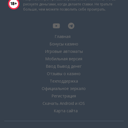
рискуете деньгами, когда делаете ставки. Не тратьте
больше, чем можете позволить себе проиграть.
Главная
Бонусы казино
Игровые автоматы
Мобильная версия
Ввод Вывод денег
Отзывы о казино
Техподдержка
Официальное зеркало
Регистрация
Скачать Android и iOS
Карта сайта