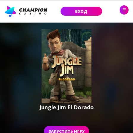
ВХОД
Jungle Jim El Dorado
ЗАПУСТИТЬ ИГРУ