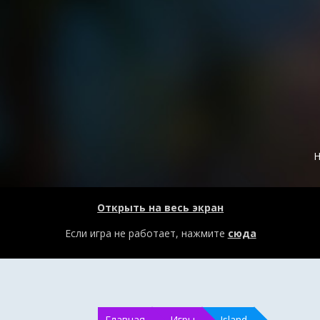
Н
Открыть на весь экран
Если игра не работает, нажмите
сюда
Главная
Игры
Island