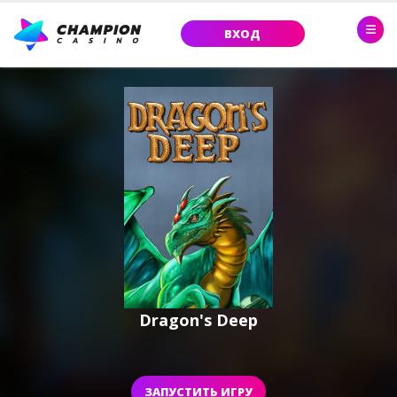
ВХОД
Dragon's Deep
ЗАПУСТИТЬ ИГРУ