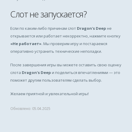
Слот не запускается?
Если по каким-либо причинам слот
Dragon's Deep
не
открывается или работает некорректно, нажмите кнопку
«Не работает»
. Мы проверим игру и постараемся
оперативно устранить технические неполадки.
После завершения игры вы можете оставить свою оценку
слота
Dragon's Deep
и поделиться впечатлениями — это
поможет другим пользователям сделать выбор.
Желаем приятной и увлекательной игры!
Обновлено:
05.04.2025