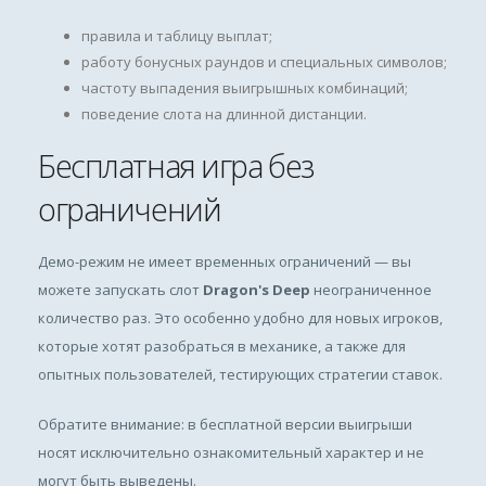
правила и таблицу выплат;
работу бонусных раундов и специальных символов;
частоту выпадения выигрышных комбинаций;
поведение слота на длинной дистанции.
Бесплатная игра без
ограничений
Демо-режим не имеет временных ограничений — вы
можете запускать слот
Dragon's Deep
неограниченное
количество раз. Это особенно удобно для новых игроков,
которые хотят разобраться в механике, а также для
опытных пользователей, тестирующих стратегии ставок.
Обратите внимание: в бесплатной версии выигрыши
носят исключительно ознакомительный характер и не
могут быть выведены.