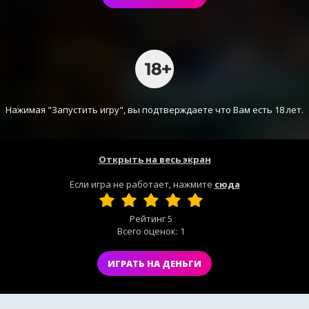
Нажимая "Запустить игру", вы подтверждаете что Вам есть 18 лет.
Открыть на весь экран
Если игра не работает, нажмите
сюда
Рейтинг
5
Всего оценок:
1
ИГРАТЬ НА ДЕНЬГИ