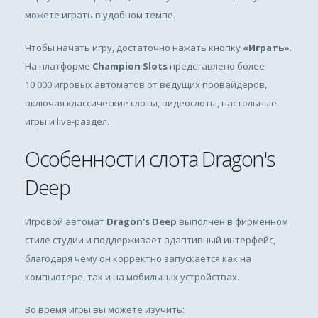
можете играть в удобном темпе.
Чтобы начать игру, достаточно нажать кнопку
«Играть»
.
На платформе
Champion Slots
представлено более
10 000 игровых автоматов от ведущих провайдеров,
включая классические слоты, видеослоты, настольные
игры и live-раздел.
Особенности слота Dragon's
Deep
Игровой автомат
Dragon's Deep
выполнен в фирменном
стиле студии
и поддерживает адаптивный интерфейс,
благодаря чему он корректно запускается как на
компьютере, так и на мобильных устройствах.
Во время игры вы можете изучить: