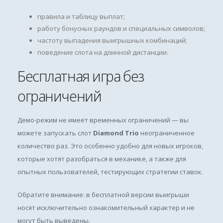
правила и таблицу выплат;
работу бонусных раундов и специальных символов;
частоту выпадения выигрышных комбинаций;
поведение слота на длинной дистанции.
Бесплатная игра без
ограничений
Демо-режим не имеет временных ограничений — вы
можете запускать слот
Diamond Trio
неограниченное
количество раз. Это особенно удобно для новых игроков,
которые хотят разобраться в механике, а также для
опытных пользователей, тестирующих стратегии ставок.
Обратите внимание: в бесплатной версии выигрыши
носят исключительно ознакомительный характер и не
могут быть выведены.