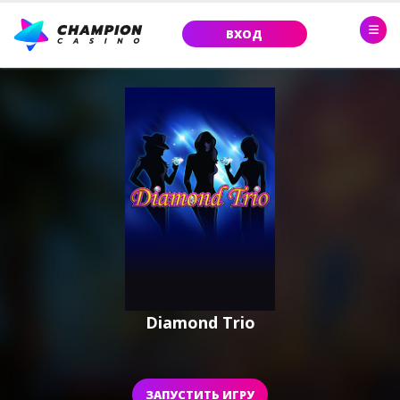
ВХОД
Diamond Trio
ЗАПУСТИТЬ ИГРУ