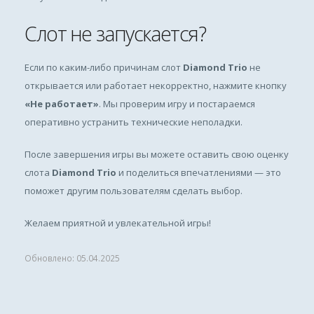
Слот не запускается?
Если по каким-либо причинам слот
Diamond Trio
не
открывается или работает некорректно, нажмите кнопку
«Не работает»
. Мы проверим игру и постараемся
оперативно устранить технические неполадки.
После завершения игры вы можете оставить свою оценку
слота
Diamond Trio
и поделиться впечатлениями — это
поможет другим пользователям сделать выбор.
Желаем приятной и увлекательной игры!
Обновлено:
05.04.2025