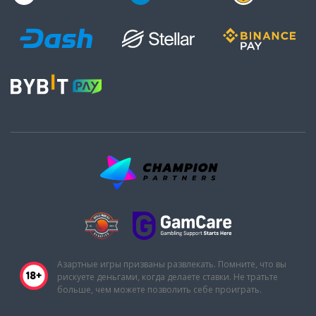
Азартные игры призваны развлекать. Помните, что вы
рискуете деньгами, когда делаете ставки. Не тратьте
больше, чем можете позволить себе проиграть.