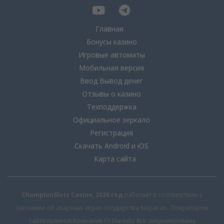
Главная
Бонусы казино
Игровые автоматы
Мобильная версия
Ввод Вывод денег
Отзывы о казино
Техподдержка
Официальное зеркало
Регистрация
Скачать Android и iOS
Карта сайта
ChampionSlots Casino, 2026 год
работает в соответствии с
законами об азартных играх государства Кюрасао. Оператором
сайта является Компания F3 Markets N.V. лицензирована