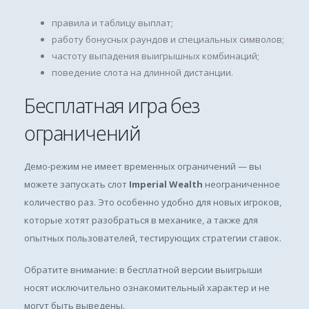
правила и таблицу выплат;
работу бонусных раундов и специальных символов;
частоту выпадения выигрышных комбинаций;
поведение слота на длинной дистанции.
Бесплатная игра без
ограничений
Демо-режим не имеет временных ограничений — вы
можете запускать слот
Imperial Wealth
неограниченное
количество раз. Это особенно удобно для новых игроков,
которые хотят разобраться в механике, а также для
опытных пользователей, тестирующих стратегии ставок.
Обратите внимание: в бесплатной версии выигрыши
носят исключительно ознакомительный характер и не
могут быть выведены.