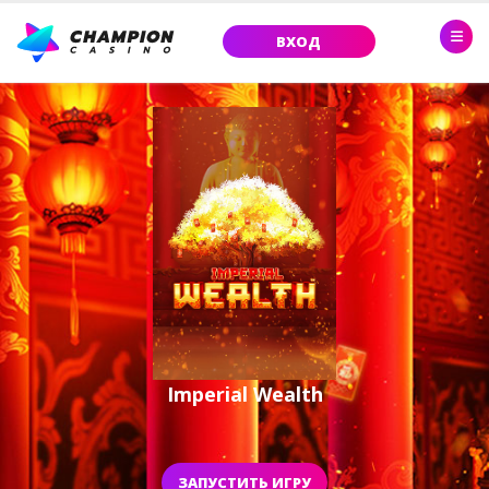
ВХОД
Imperial Wealth
ЗАПУСТИТЬ ИГРУ