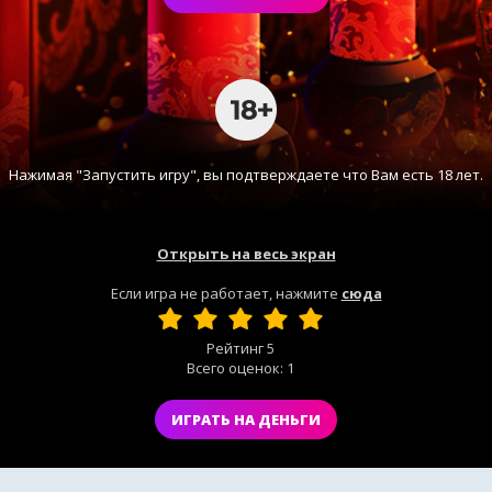
Нажимая "Запустить игру", вы подтверждаете что Вам есть 18 лет.
Открыть на весь экран
Если игра не работает, нажмите
сюда
Рейтинг
5
Всего оценок:
1
ИГРАТЬ НА ДЕНЬГИ