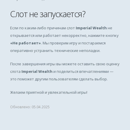
Слот не запускается?
Если по каким-либо причинам слот
Imperial Wealth
не
открывается или работает некорректно, нажмите кнопку
«Не работает»
. Мы проверим игру и постараемся
оперативно устранить технические неполадки.
После завершения игры вы можете оставить свою оценку
слота
Imperial Wealth
и поделиться впечатлениями —
это поможет другим пользователям сделать выбор.
Желаем приятной и увлекательной игры!
Обновлено:
05.04.2025