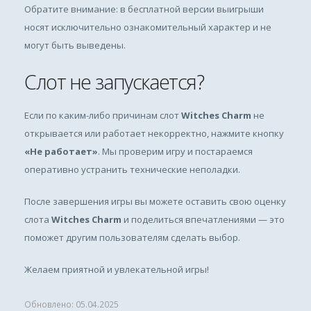
Обратите внимание: в бесплатной версии выигрыши
носят исключительно ознакомительный характер и не
могут быть выведены.
Слот не запускается?
Если по каким-либо причинам слот
Witches Charm
не
открывается или работает некорректно, нажмите кнопку
«Не работает»
. Мы проверим игру и постараемся
оперативно устранить технические неполадки.
После завершения игры вы можете оставить свою оценку
слота
Witches Charm
и поделиться впечатлениями — это
поможет другим пользователям сделать выбор.
Желаем приятной и увлекательной игры!
Обновлено:
05.04.2025