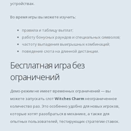
устройствах.
Во время игры вы можете изучить:
правила и таблицу выплат;
работу бонусных раундов и специальных символов;
частоту выпадения выигрышных комбинаций;
поведение слота на длинной дистанции.
Бесплатная игра без
ограничений
Демо-режим не имеет временных ограничений — вы
можете запускать слот
Witches Charm
неограниченное
количество раз. Это особенно удобно для новых игроков,
которые хотят разобраться в механике, а также для
опытных пользователей, тестирующих стратегии ставок.