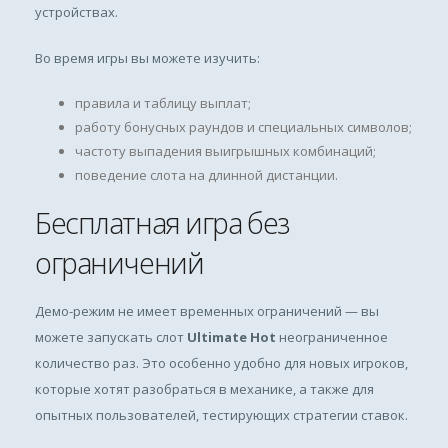
устройствах.
Во время игры вы можете изучить:
правила и таблицу выплат;
работу бонусных раундов и специальных символов;
частоту выпадения выигрышных комбинаций;
поведение слота на длинной дистанции.
Бесплатная игра без
ограничений
Демо-режим не имеет временных ограничений — вы
можете запускать слот
Ultimate Hot
неограниченное
количество раз. Это особенно удобно для новых игроков,
которые хотят разобраться в механике, а также для
опытных пользователей, тестирующих стратегии ставок.