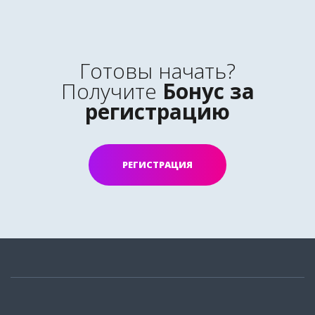
Готовы начать?
Получите
Бонус за
регистрацию
РЕГИСТРАЦИЯ