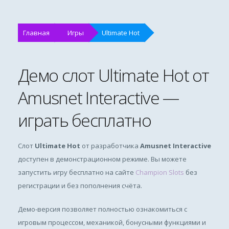
Главная
Игры
Ultimate Hot
Демо слот Ultimate Hot от
Amusnet Interactive —
играть бесплатно
Слот
Ultimate Hot
от разработчика
Amusnet Interactive
доступен в демонстрационном режиме. Вы можете
запустить игру бесплатно на сайте
Champion Slots
без
регистрации и без пополнения счёта.
Демо-версия позволяет полностью ознакомиться с
игровым процессом, механикой, бонусными функциями и