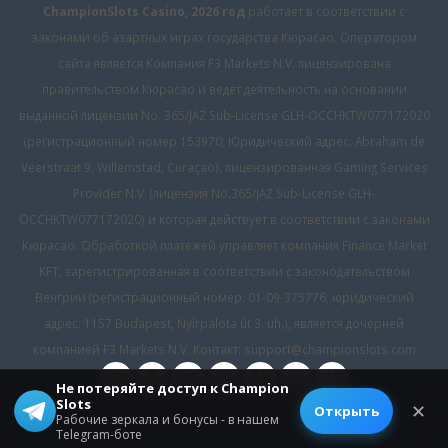
ChampionSlots Casino, 2026 год
работает в соответствии с
законами об азартных играх государства Кюрасао. Оператором
сайта является Компания F3 Markets N.V. лицензирована
правительством Кюрасао и ведет деятельность на основании
выданной лицензии No. 365/JAZ Sub-License GLH-OCCHKTW077172020
(регистрационный номер 153970; Юридический адрес: Abraham de
Veerstraat 9, Willemstad, Curaçao), лицензированная Gaming Services
Provider N.V. (лицензия No.365/JAZ Sub-License GLH-
OCCHKTW077172020) и которая действует в соответствии с законами
Кюрасао. Обработкой платежей управляет компания Finance Market
KFT, зарегистрированная в соответствии с законодательством
Венгрии (регистрационный номер: 01-09-375776; юридический
адрес: 1157 Budapest, Nyírpalota út 3. üh.), является дочерней
компанией F3 Markets N.V. Контакт:
support@championslots.com
Не потеряйте доступ к Champion
Slots
✕
© 2026 All rights reserved.
Открыть
Рабочие зеркала и бонусы - в нашем
Telegram-боте