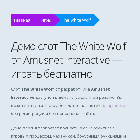
Главная
Игры
The White Wolf
Демо слот The White Wolf
от Amusnet Interactive —
играть бесплатно
Слот
The White Wolf
от разработчика
Amusnet
Interactive
доступен в демонстрационном режиме. Вы
можете запустить игру бесплатно на сайте
Champion Slots
без регистрации и без пополнения счёта.
Демо-версия позволяет полностью ознакомиться с
игровым процессом, механикой, бонусными функциями и