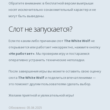
Обратите внимание: в бесплатной версии выигрыши
носят исключительно ознакомительный характер и не
могут быть выведены.
Слот не запускается?
Если по каким-либо причинам слот
The White Wolf
не
открывается или работает некорректно, нажмите кнопку
«Не работает»
. Мы проверим игру и постараемся
оперативно устранить технические неполадки.
После завершения игры вы можете оставить свою оценку
слота
The White Wolf
и поделиться впечатлениями —
это поможет другим пользователям сделать выбор.
Желаем приятной и увлекательной игры!
Обновлено:
05.04.2025