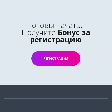
Готовы начать?
Получите
Бонус за
регистрацию
РЕГИСТРАЦИЯ