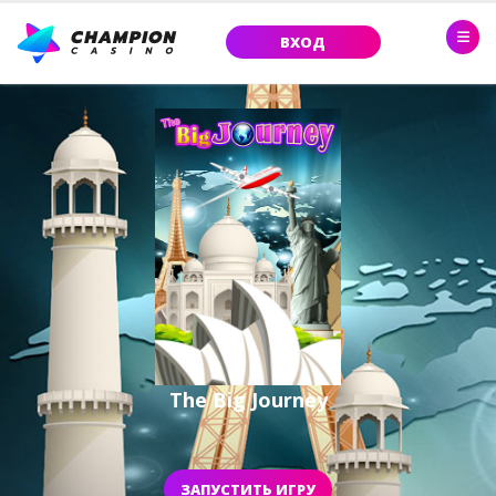
ВХОД
The Big Journey
ЗАПУСТИТЬ ИГРУ