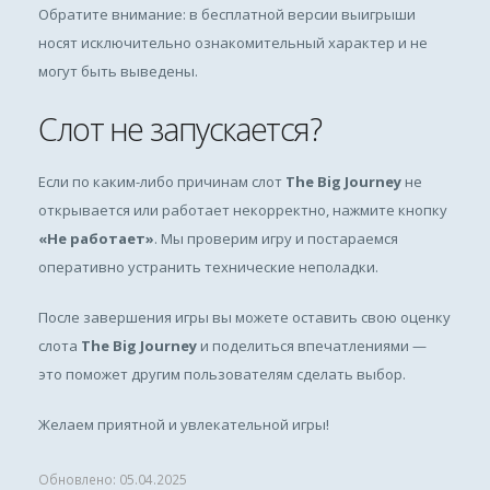
Обратите внимание: в бесплатной версии выигрыши
носят исключительно ознакомительный характер и не
могут быть выведены.
Слот не запускается?
Если по каким-либо причинам слот
The Big Journey
не
открывается или работает некорректно, нажмите кнопку
«Не работает»
. Мы проверим игру и постараемся
оперативно устранить технические неполадки.
После завершения игры вы можете оставить свою оценку
слота
The Big Journey
и поделиться впечатлениями —
это поможет другим пользователям сделать выбор.
Желаем приятной и увлекательной игры!
Обновлено:
05.04.2025