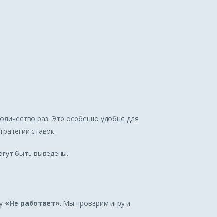
оличество раз. Это особенно удобно для
тратегии ставок.
огут быть выведены.
ку
«Не работает»
. Мы проверим игру и