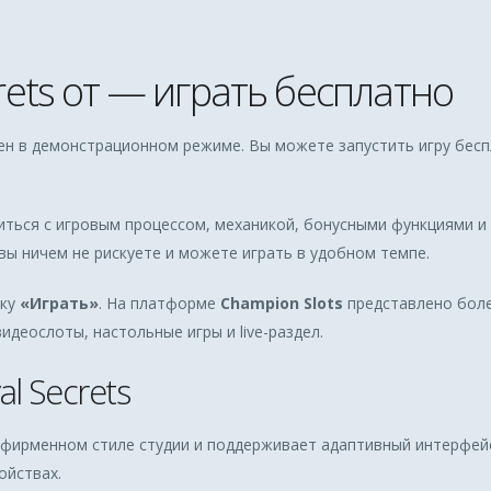
rets от — играть бесплатно
ен в демонстрационном режиме. Вы можете запустить игру бесп
ться с игровым процессом, механикой, бонусными функциями и 
вы ничем не рискуете и можете играть в удобном темпе.
пку
«Играть»
. На платформе
Champion Slots
представлено боле
идеослоты, настольные игры и live-раздел.
l Secrets
 фирменном стиле студии
и поддерживает адаптивный интерфейс
ойствах.