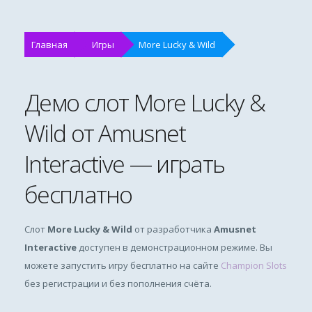
Главная
Игры
More Lucky & Wild
Демо слот More Lucky &
Wild от Amusnet
Interactive — играть
бесплатно
Слот
More Lucky & Wild
от разработчика
Amusnet
Interactive
доступен в демонстрационном режиме. Вы
можете запустить игру бесплатно на сайте
Champion Slots
без регистрации и без пополнения счёта.