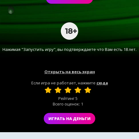
Нажимая "Запустить игру", вы подтверждаете что Вам есть 18 лет.
Открыть на весь экран
Если игра не работает, нажмите
сюда
Рейтинг
5
Всего оценок:
1
ИГРАТЬ НА ДЕНЬГИ