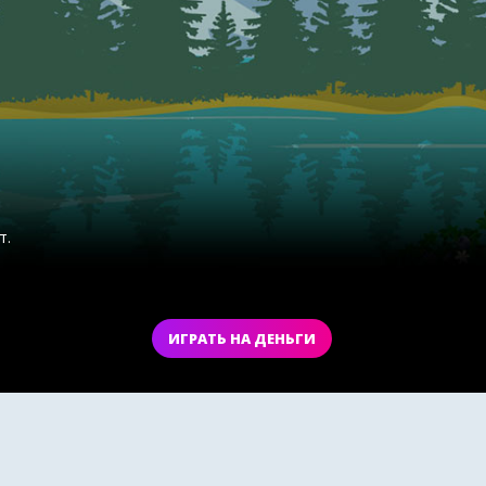
т.
ИГРАТЬ НА ДЕНЬГИ