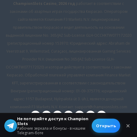
ChampionSlots Casino, 2026 год
работает в соответствии с
законами об азартных играх государства Кюрасао. Оператором
сайта является Компания F3 Markets N.V. лицензирована
правительством Кюрасао и ведет деятельность на основании
выданной лицензии No. 365/JAZ Sub-License GLH-OCCHKTW077172020
(регистрационный номер 153970; Юридический адрес: Abraham de
Veerstraat 9, Willemstad, Curaçao), лицензированная Gaming Services
Provider N.V. (лицензия No.365/JAZ Sub-License GLH-
OCCHKTW077172020) и которая действует в соответствии с законами
Кюрасао. Обработкой платежей управляет компания Finance Market
KFT, зарегистрированная в соответствии с законодательством
Венгрии (регистрационный номер: 01-09-375776; юридический
адрес: 1157 Budapest, Nyírpalota út 3. üh.), является дочерней
компанией F3 Markets N.V. Контакт:
support@championslots.com
Не потеряйте доступ к Champion
Slots
✕
© 2026 All rights reserved.
Открыть
Рабочие зеркала и бонусы - в нашем
Telegram-боте