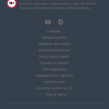
рискуете деньгами, когда делаете ставки. Не тратьте
больше, чем можете позволить себе проиграть.
Главная
Бонусы казино
Игровые автоматы
Мобильная версия
Ввод Вывод денег
Отзывы о казино
Техподдержка
Официальное зеркало
Регистрация
Скачать Android и iOS
Карта сайта