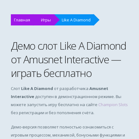
Главная
Игры
Like A Diamond
Демо слот Like A Diamond
от Amusnet Interactive —
играть бесплатно
Слот
Like A Diamond
от разработчика
Amusnet
Interactive
доступен в демонстрационном режиме. Вы
можете запустить игру бесплатно на сайте
Champion Slots
без регистрации и без пополнения счёта.
Демо-версия позволяет полностью ознакомиться с
игровым процессом, механикой, бонусными функциями и