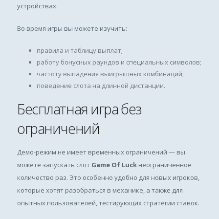
устройствах.
Во время игры вы можете изучить:
правила и таблицу выплат;
работу бонусных раундов и специальных символов;
частоту выпадения выигрышных комбинаций;
поведение слота на длинной дистанции.
Бесплатная игра без
ограничений
Демо-режим не имеет временных ограничений — вы
можете запускать слот
Game Of Luck
неограниченное
количество раз. Это особенно удобно для новых игроков,
которые хотят разобраться в механике, а также для
опытных пользователей, тестирующих стратегии ставок.