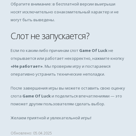
Обратите внимание: в бесплатной версии выигрыши
носят исключительно ознакомительный характер и не
могут быть выведены.
Слот не запускается?
Если по каким-либо причинам слот
Game Of Luck
не
открывается или работает некорректно, нажмите кнопку
«Не работает»
. Мы проверим игру и постараемся
оперативно устранить технические неполадки.
После завершения игры вы можете оставить свою оценку
слота
Game Of Luck
и поделиться впечатлениями — это
поможет другим пользователям сделать выбор.
Желаем приятной и увлекательной игры!
Обновлено:
05.04.2025