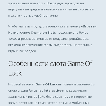
уровнем волатильности. Все раунды проходят на
виртуальные кредиты, поэтому вы ничем не рискуете и
можете играть в удобном темпе.
Чтобы начать игру, достаточно нажать кнопку
«Играть»
.
На платформе
Champion Slots
представлено более
10 000 игровых автоматов от ведущих провайдеров,
включая классические слоты, видеослоты, настольные
игры и live-раздел.
Особенности слота Game Of
Luck
Игровой автомат
Game Of Luck
выполнен в фирменном
стиле студии
Amusnet Interactive
и поддерживает
адаптивный интерфейс, благодаря чему он корректно
запускается как на компьютере, так и на мобильных