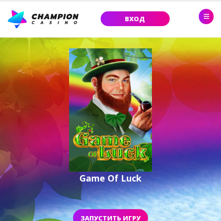
ВХОД
Game Of Luck
ЗАПУСТИТЬ ИГРУ