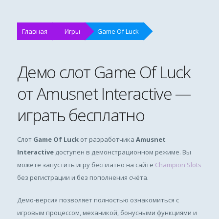
Главная
Игры
Game Of Luck
Демо слот Game Of Luck
от Amusnet Interactive —
играть бесплатно
Слот
Game Of Luck
от разработчика
Amusnet
Interactive
доступен в демонстрационном режиме. Вы
можете запустить игру бесплатно на сайте
Champion Slots
без регистрации и без пополнения счёта.
Демо-версия позволяет полностью ознакомиться с
игровым процессом, механикой, бонусными функциями и