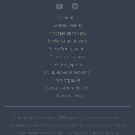
Главная
Бонусы казино
Игровые автоматы
Мобильная версия
Ввод Вывод денег
Отзывы о казино
Техподдержка
Официальное зеркало
Регистрация
Скачать Android и iOS
Карта сайта
ChampionSlots Casino, 2026 год
работает в соответствии с
законами об азартных играх государства Кюрасао. Оператором
сайта является Компания F3 Markets N.V. лицензирована