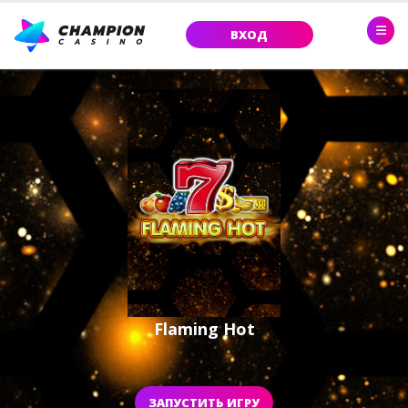
ВХОД
Flaming Hot
ЗАПУСТИТЬ ИГРУ