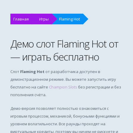
Главная
Игры
Flaming Hot
Демо слот Flaming Hot от
— играть бесплатно
Слот
Flaming Hot
от разработчика
доступен в
демонстрационном режиме. Вы можете запустить игру
бесплатно на сайте
Champion Slots
без регистрации и без
пополнения счёта.
Демо-версия позволяет полностью ознакомиться с
игровым процессом, механикой, бонусными функциями и
уровнем волатильности. Все раунды проходят на
виртуальные кредиты, поэтому вы ничем не рискуете и