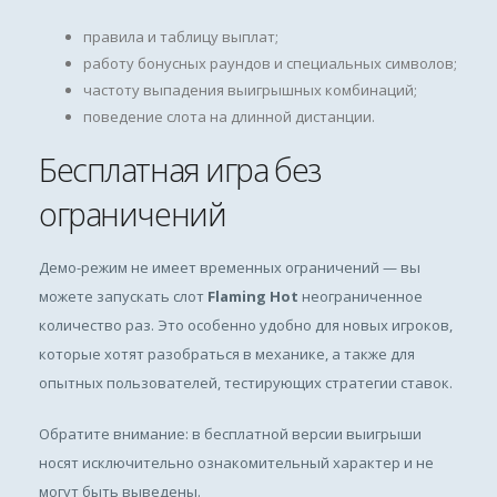
правила и таблицу выплат;
работу бонусных раундов и специальных символов;
частоту выпадения выигрышных комбинаций;
поведение слота на длинной дистанции.
Бесплатная игра без
ограничений
Демо-режим не имеет временных ограничений — вы
можете запускать слот
Flaming Hot
неограниченное
количество раз. Это особенно удобно для новых игроков,
которые хотят разобраться в механике, а также для
опытных пользователей, тестирующих стратегии ставок.
Обратите внимание: в бесплатной версии выигрыши
носят исключительно ознакомительный характер и не
могут быть выведены.