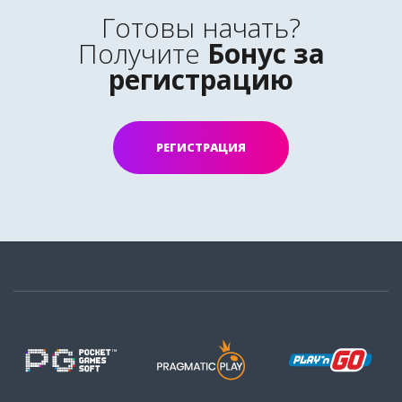
Готовы начать?
Получите
Бонус за
регистрацию
РЕГИСТРАЦИЯ