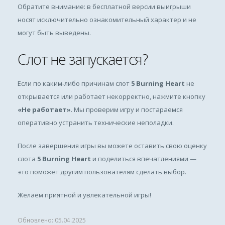
Обратите внимание: в бесплатной версии выигрыши
носят исключительно ознакомительный характер и не
могут быть выведены.
Слот не запускается?
Если по каким-либо причинам слот
5 Burning Heart
не
открывается или работает некорректно, нажмите кнопку
«Не работает»
. Мы проверим игру и постараемся
оперативно устранить технические неполадки.
После завершения игры вы можете оставить свою оценку
слота
5 Burning Heart
и поделиться впечатлениями —
это поможет другим пользователям сделать выбор.
Желаем приятной и увлекательной игры!
Обновлено:
05.04.2025