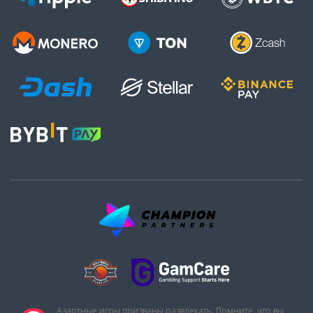
Азартные игры призваны развлекать. Помните, что вы