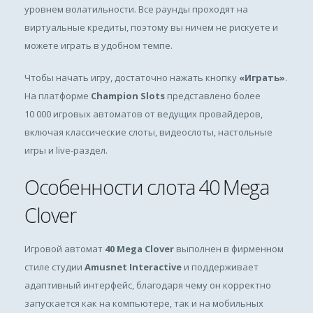
уровнем волатильности. Все раунды проходят на
виртуальные кредиты, поэтому вы ничем не рискуете и
можете играть в удобном темпе.
Чтобы начать игру, достаточно нажать кнопку
«Играть»
.
На платформе
Champion Slots
представлено более
10 000 игровых автоматов от ведущих провайдеров,
включая классические слоты, видеослоты, настольные
игры и live-раздел.
Особенности слота 40 Mega
Clover
Игровой автомат
40 Mega Clover
выполнен в фирменном
стиле студии
Amusnet Interactive
и поддерживает
адаптивный интерфейс, благодаря чему он корректно
запускается как на компьютере, так и на мобильных