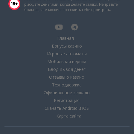
рискуете деньгами, когда делаете ставки. Не тратьте
больше, чем можете позволить себе проиграть.
Главная
Бонусы казино
Игровые автоматы
Мобильная версия
Ввод Вывод денег
Отзывы о казино
Техподдержка
Официальное зеркало
Регистрация
Скачать Android и iOS
Карта сайта