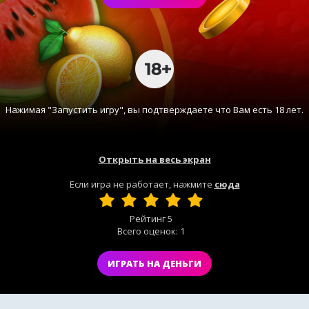
Нажимая "Запустить игру", вы подтверждаете что Вам есть 18 лет.
Открыть на весь экран
Если игра не работает, нажмите
сюда
Рейтинг
5
Всего оценок:
1
ИГРАТЬ НА ДЕНЬГИ