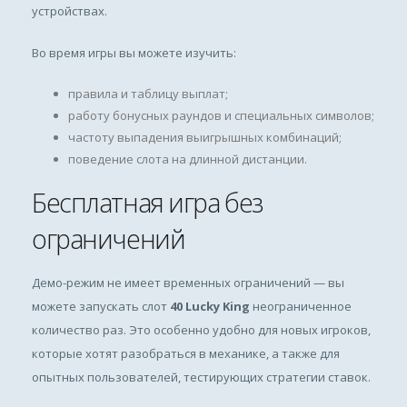
устройствах.
Во время игры вы можете изучить:
правила и таблицу выплат;
работу бонусных раундов и специальных символов;
частоту выпадения выигрышных комбинаций;
поведение слота на длинной дистанции.
Бесплатная игра без
ограничений
Демо-режим не имеет временных ограничений — вы
можете запускать слот
40 Lucky King
неограниченное
количество раз. Это особенно удобно для новых игроков,
которые хотят разобраться в механике, а также для
опытных пользователей, тестирующих стратегии ставок.