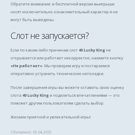
Обратите внимание: в бесплатной версии выигрыши
носят исключительно ознакомительный характер и не
могут быть выведены.
Слот не запускается?
Если по каким-либо причинам слот
40 Lucky King
не
открывается или работает некорректно, нажмите кнопку
«Не работает»
. Мы проверим игру и постараемся
оперативно устранить технические неполадки.
После завершения игры вы можете оставить свою оценку
слота
40 Lucky King
и поделиться впечатлениями — это
поможет другим пользователям сделать выбор.
Желаем приятной и увлекательной игры!
Обновлено:
05.04.2025