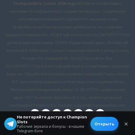
ChampionSlots Casino, 2026 год
работает в соответствии с
законами об азартных играх государства Кюрасао. Оператором
сайта является Компания F3 Markets N.V. лицензирована
правительством Кюрасао и ведет деятельность на основании
выданной лицензии No. 365/JAZ Sub-License GLH-OCCHKTW077172020
(регистрационный номер 153970; Юридический адрес: Abraham de
Veerstraat 9, Willemstad, Curaçao), лицензированная Gaming Services
Provider N.V. (лицензия No.365/JAZ Sub-License GLH-
OCCHKTW077172020) и которая действует в соответствии с законами
Кюрасао. Обработкой платежей управляет компания Finance Market
KFT, зарегистрированная в соответствии с законодательством
Венгрии (регистрационный номер: 01-09-375776; юридический
адрес: 1157 Budapest, Nyírpalota út 3. üh.), является дочерней
компанией F3 Markets N.V. Контакт:
support@championslots.com
Не потеряйте доступ к Champion
Slots
✕
© 2026 All rights reserved.
Открыть
Рабочие зеркала и бонусы - в нашем
Telegram-боте