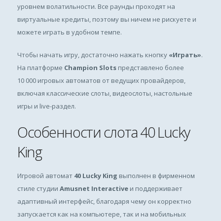
уровнем волатильности. Все раунды проходят на
виртуальные кредиты, поэтому вы ничем не рискуете и
можете играть в удобном темпе.
Чтобы начать игру, достаточно нажать кнопку
«Играть»
.
На платформе
Champion Slots
представлено более
10 000 игровых автоматов от ведущих провайдеров,
включая классические слоты, видеослоты, настольные
игры и live-раздел.
Особенности слота 40 Lucky
King
Игровой автомат
40 Lucky King
выполнен в фирменном
стиле студии
Amusnet Interactive
и поддерживает
адаптивный интерфейс, благодаря чему он корректно
запускается как на компьютере, так и на мобильных