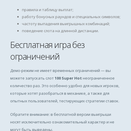
правила и таблицу выплат;
работу бонусных раундов и специальных символов;
частоту выпадения выигрышных комбинаций;
поведение слота на длинной дистанции.
Бесплатная игра без
ограничений
Демо-режим не имеет временных ограничений — вы
можете запускать слот
100 Super Hot
неограниченное
количество раз. Это особенно удобно для новых игроков,
которые хотят разобраться в механике, а также для
опытных пользователей, тестирующих стратегии ставок.
Обратите внимание: в бесплатной версии выигрыши
носят исключительно ознакомительный характер и не
могут быть выведены.