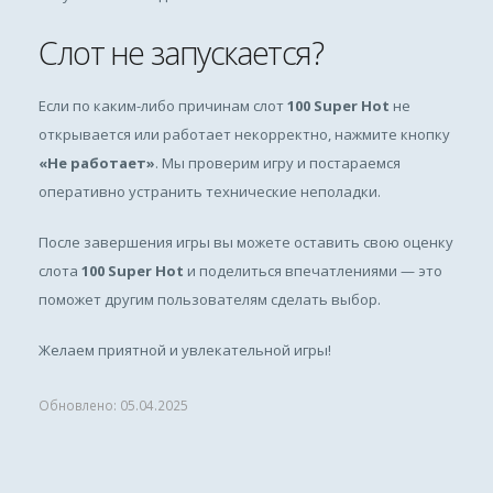
Слот не запускается?
Если по каким-либо причинам слот
100 Super Hot
не
открывается или работает некорректно, нажмите кнопку
«Не работает»
. Мы проверим игру и постараемся
оперативно устранить технические неполадки.
После завершения игры вы можете оставить свою оценку
слота
100 Super Hot
и поделиться впечатлениями — это
поможет другим пользователям сделать выбор.
Желаем приятной и увлекательной игры!
Обновлено:
05.04.2025