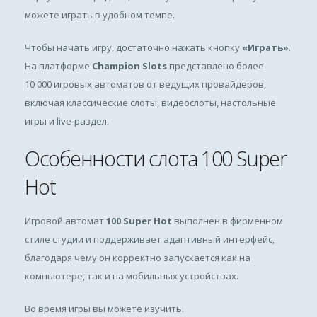
можете играть в удобном темпе.
Чтобы начать игру, достаточно нажать кнопку
«Играть»
.
На платформе
Champion Slots
представлено более
10 000 игровых автоматов от ведущих провайдеров,
включая классические слоты, видеослоты, настольные
игры и live-раздел.
Особенности слота 100 Super
Hot
Игровой автомат
100 Super Hot
выполнен в фирменном
стиле студии
и поддерживает адаптивный интерфейс,
благодаря чему он корректно запускается как на
компьютере, так и на мобильных устройствах.
Во время игры вы можете изучить: