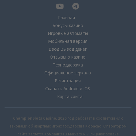
Главная
Бонусы казино
Игровые автоматы
Мобильная версия
Ввод Вывод денег
Отзывы о казино
Техподдержка
Официальное зеркало
Регистрация
Скачать Android и iOS
Карта сайта
ChampionSlots Casino, 2026 год
работает в соответствии с
законами об азартных играх государства Кюрасао. Оператором
сайта является Компания F3 Markets N.V. лицензирована