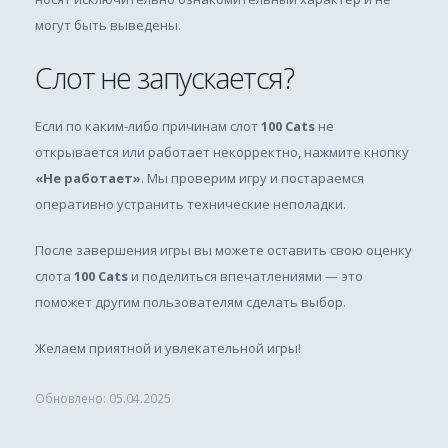
могут быть выведены.
Слот не запускается?
Если по каким-либо причинам слот
100 Cats
не
открывается или работает некорректно, нажмите кнопку
«Не работает»
. Мы проверим игру и постараемся
оперативно устранить технические неполадки.
После завершения игры вы можете оставить свою оценку
слота
100 Cats
и поделиться впечатлениями — это
поможет другим пользователям сделать выбор.
Желаем приятной и увлекательной игры!
Обновлено:
05.04.2025