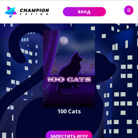
ВХОД
100 Cats
ЗАПУСТИТЬ ИГРУ