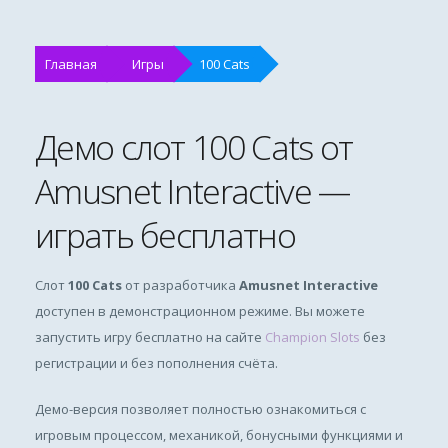
Главная
Игры
100 Cats
Демо слот 100 Cats от
Amusnet Interactive —
играть бесплатно
Слот
100 Cats
от разработчика
Amusnet Interactive
доступен в демонстрационном режиме. Вы можете
запустить игру бесплатно на сайте
Champion Slots
без
регистрации и без пополнения счёта.
Демо-версия позволяет полностью ознакомиться с
игровым процессом, механикой, бонусными функциями и