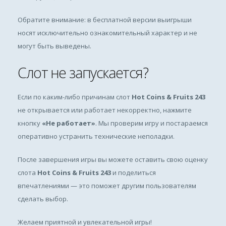
Обратите внимание: в бесплатной версии выигрыши
носят исключительно ознакомительный характер и не
могут быть выведены.
Слот не запускается?
Если по каким-либо причинам слот
Hot Coins & Fruits 243
не открывается или работает некорректно, нажмите
кнопку
«Не работает»
. Мы проверим игру и постараемся
оперативно устранить технические неполадки.
После завершения игры вы можете оставить свою оценку
слота
Hot Coins & Fruits 243
и поделиться
впечатлениями — это поможет другим пользователям
сделать выбор.
Желаем приятной и увлекательной игры!