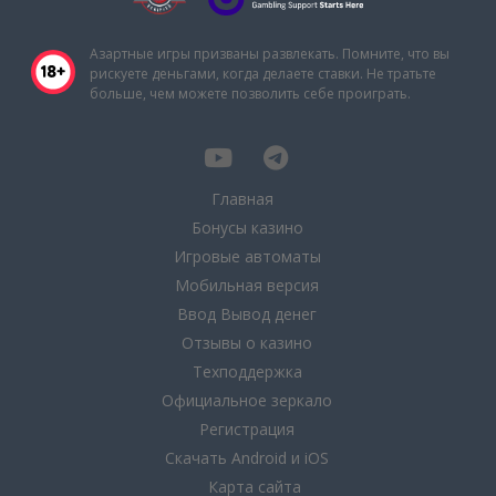
Азартные игры призваны развлекать. Помните, что вы
рискуете деньгами, когда делаете ставки. Не тратьте
больше, чем можете позволить себе проиграть.
Главная
Бонусы казино
Игровые автоматы
Мобильная версия
Ввод Вывод денег
Отзывы о казино
Техподдержка
Официальное зеркало
Регистрация
Скачать Android и iOS
Карта сайта