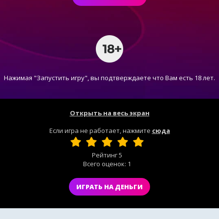
Нажимая "Запустить игру", вы подтверждаете что Вам есть 18 лет.
Открыть на весь экран
Если игра не работает, нажмите
сюда
Рейтинг
5
Всего оценок:
1
ИГРАТЬ НА ДЕНЬГИ