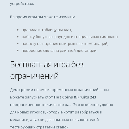
устройствах.
Во время игры вы можете изучить:
правила и таблицу выплат;
работу бонусных раундов и специальных символов;
частоту выпадения выигрышных комбинаций;
поведение слота на длинной дистанции.
Бесплатная игра без
ограничений
Демо-режим не имеет временных ограничений — вы
можете запускать слот
Hot Coins & Fruits 243
неограниченное количество раз. Это особенно удобно
для новых игроков, которые хотят разобраться в
механике, а также для опытных пользователей,
тестирующих стратегии ставок.