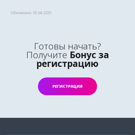
Обновлено:
05.04.2025
Готовы начать?
Получите
Бонус за
регистрацию
РЕГИСТРАЦИЯ