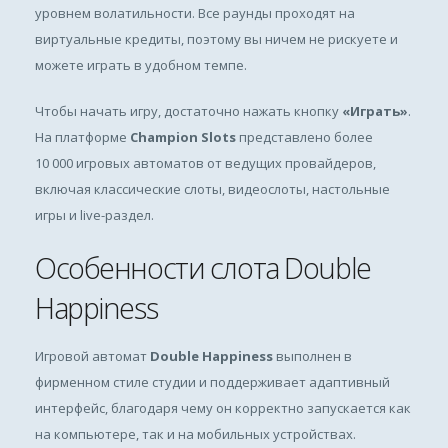
уровнем волатильности. Все раунды проходят на
виртуальные кредиты, поэтому вы ничем не рискуете и
можете играть в удобном темпе.
Чтобы начать игру, достаточно нажать кнопку
«Играть»
.
На платформе
Champion Slots
представлено более
10 000 игровых автоматов от ведущих провайдеров,
включая классические слоты, видеослоты, настольные
игры и live-раздел.
Особенности слота Double
Happiness
Игровой автомат
Double Happiness
выполнен в
фирменном стиле студии
и поддерживает адаптивный
интерфейс, благодаря чему он корректно запускается как
на компьютере, так и на мобильных устройствах.