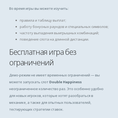
Во время игры вы можете изучить:
правила и таблицу выплат;
работу бонусных раундов и специальных символов;
частоту выпадения выигрышных комбинаций;
поведение слота на длинной дистанции.
Бесплатная игра без
ограничений
Демо-режим не имеет временных ограничений — вы
можете запускать слот
Double Happiness
неограниченное количество раз. Это особенно удобно
для новых игроков, которые хотят разобраться в
механике, а также для опытных пользователей,
тестирующих стратегии ставок.