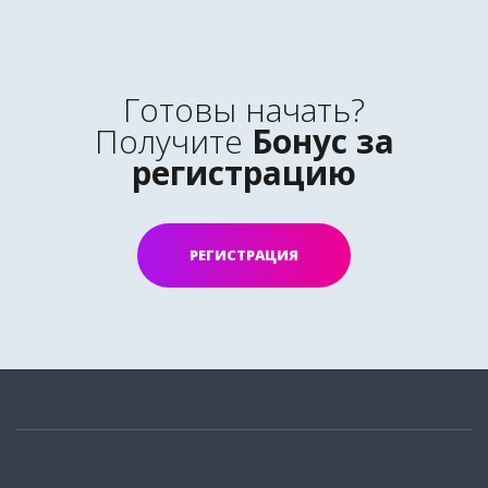
Готовы начать?
Получите
Бонус за
регистрацию
РЕГИСТРАЦИЯ