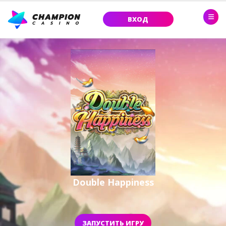
ВХОД
Double Happiness
ЗАПУСТИТЬ ИГРУ