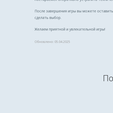
После завершения игры вы можете оставить
сделать выбор.
Желаем приятной и увлекательной игры!
Обновлено:
05.04.2025
По