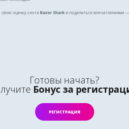
 свою оценку слота
Razor Shark
и поделиться впечатлениями —
Готовы начать?
лучите
Бонус за регистра
РЕГИСТРАЦИЯ