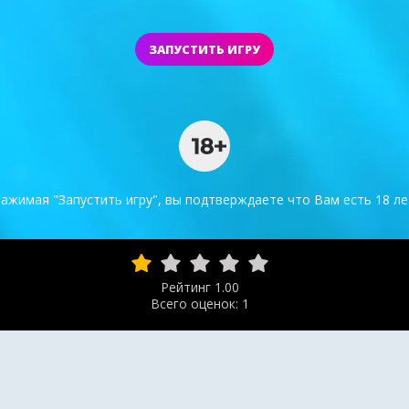
ЗАПУСТИТЬ ИГРУ
ажимая "Запустить игру", вы подтверждаете что Вам есть 18 ле
Рейтинг
1.00
Всего оценок:
1