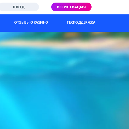
ВХОД
РЕГИСТРАЦИЯ
ОТЗЫВЫ О КАЗИНО
ТЕХПОДДЕРЖКА