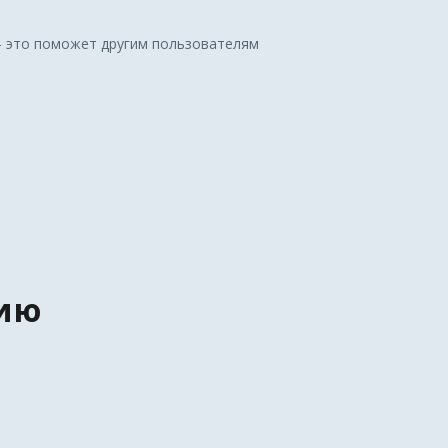
 это поможет другим пользователям
цию