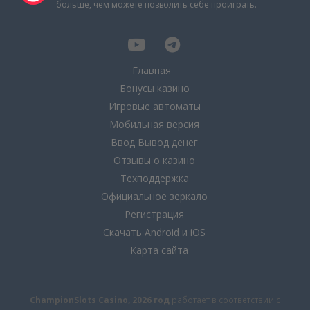
больше, чем можете позволить себе проиграть.
Главная
Бонусы казино
Игровые автоматы
Мобильная версия
Ввод Вывод денег
Отзывы о казино
Техподдержка
Официальное зеркало
Регистрация
Скачать Android и iOS
Карта сайта
ChampionSlots Casino, 2026 год
работает в соответствии с