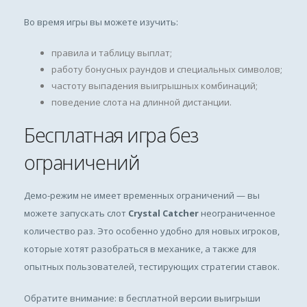
Во время игры вы можете изучить:
правила и таблицу выплат;
работу бонусных раундов и специальных символов;
частоту выпадения выигрышных комбинаций;
поведение слота на длинной дистанции.
Бесплатная игра без
ограничений
Демо-режим не имеет временных ограничений — вы
можете запускать слот
Crystal Catcher
неограниченное
количество раз. Это особенно удобно для новых игроков,
которые хотят разобраться в механике, а также для
опытных пользователей, тестирующих стратегии ставок.
Обратите внимание: в бесплатной версии выигрыши