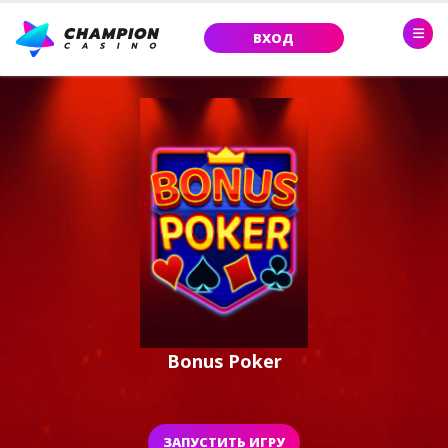
ВХОД
Bonus Poker
ЗАПУСТИТЬ ИГРУ