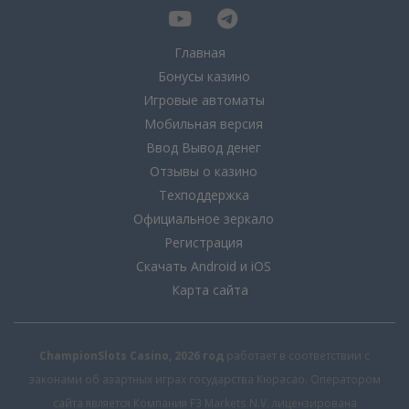
Главная
Бонусы казино
Игровые автоматы
Мобильная версия
Ввод Вывод денег
Отзывы о казино
Техподдержка
Официальное зеркало
Регистрация
Скачать Android и iOS
Карта сайта
ChampionSlots Casino, 2026 год
работает в соответствии с
законами об азартных играх государства Кюрасао. Оператором
сайта является Компания F3 Markets N.V. лицензирована