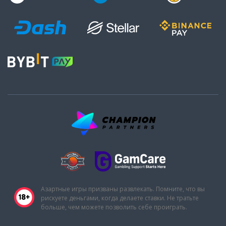
Азартные игры призваны развлекать. Помните, что вы
рискуете деньгами, когда делаете ставки. Не тратьте
больше, чем можете позволить себе проиграть.