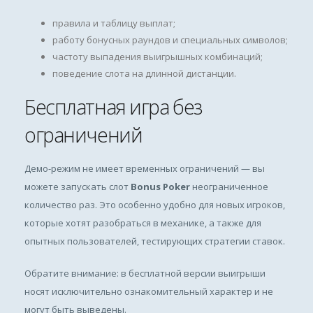
правила и таблицу выплат;
работу бонусных раундов и специальных символов;
частоту выпадения выигрышных комбинаций;
поведение слота на длинной дистанции.
Бесплатная игра без
ограничений
Демо-режим не имеет временных ограничений — вы
можете запускать слот
Bonus Poker
неограниченное
количество раз. Это особенно удобно для новых игроков,
которые хотят разобраться в механике, а также для
опытных пользователей, тестирующих стратегии ставок.
Обратите внимание: в бесплатной версии выигрыши
носят исключительно ознакомительный характер и не
могут быть выведены.