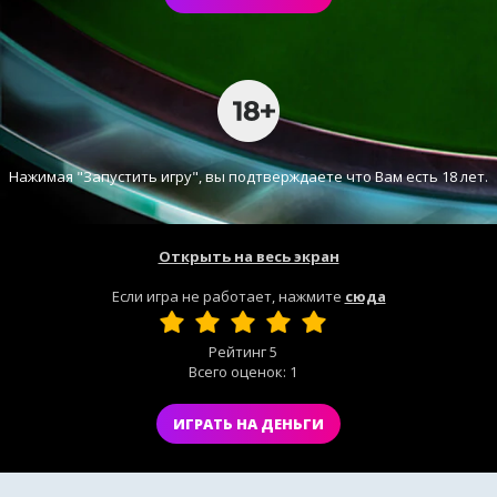
Нажимая "Запустить игру", вы подтверждаете что Вам есть 18 лет.
Открыть на весь экран
Если игра не работает, нажмите
сюда
Рейтинг
5
Всего оценок:
1
ИГРАТЬ НА ДЕНЬГИ