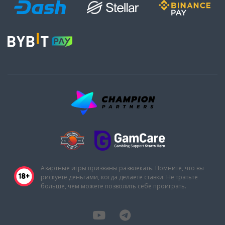
Азартные игры призваны развлекать. Помните, что вы
рискуете деньгами, когда делаете ставки. Не тратьте
больше, чем можете позволить себе проиграть.