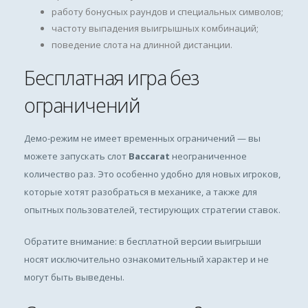
работу бонусных раундов и специальных символов;
частоту выпадения выигрышных комбинаций;
поведение слота на длинной дистанции.
Бесплатная игра без
ограничений
Демо-режим не имеет временных ограничений — вы
можете запускать слот
Baccarat
неограниченное
количество раз. Это особенно удобно для новых игроков,
которые хотят разобраться в механике, а также для
опытных пользователей, тестирующих стратегии ставок.
Обратите внимание: в бесплатной версии выигрыши
носят исключительно ознакомительный характер и не
могут быть выведены.