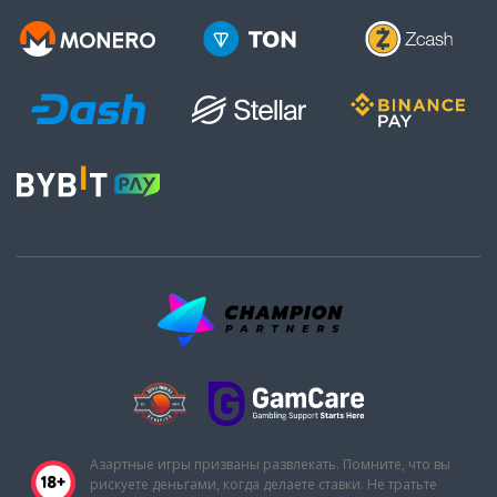
Азартные игры призваны развлекать. Помните, что вы
рискуете деньгами, когда делаете ставки. Не тратьте