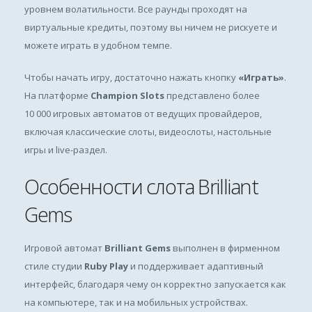
уровнем волатильности. Все раунды проходят на
виртуальные кредиты, поэтому вы ничем не рискуете и
можете играть в удобном темпе.
Чтобы начать игру, достаточно нажать кнопку
«Играть»
.
На платформе
Champion Slots
представлено более
10 000 игровых автоматов от ведущих провайдеров,
включая классические слоты, видеослоты, настольные
игры и live-раздел.
Особенности слота Brilliant
Gems
Игровой автомат
Brilliant Gems
выполнен в фирменном
стиле студии
Ruby Play
и поддерживает адаптивный
интерфейс, благодаря чему он корректно запускается как
на компьютере, так и на мобильных устройствах.