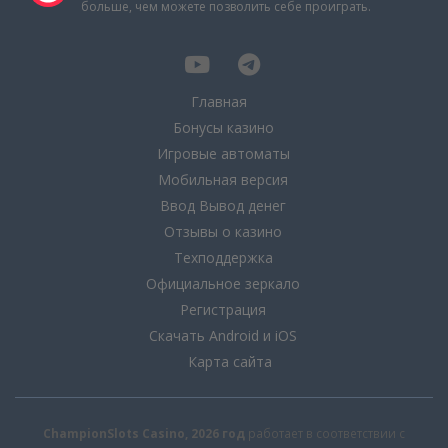
больше, чем можете позволить себе проиграть.
Главная
Бонусы казино
Игровые автоматы
Мобильная версия
Ввод Вывод денег
Отзывы о казино
Техподдержка
Официальное зеркало
Регистрация
Скачать Android и iOS
Карта сайта
ChampionSlots Casino, 2026 год
работает в соответствии с