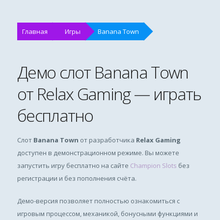
Главная
Игры
Banana Town
Демо слот Banana Town
от Relax Gaming — играть
бесплатно
Слот
Banana Town
от разработчика
Relax Gaming
доступен в демонстрационном режиме. Вы можете
запустить игру бесплатно на сайте
Champion Slots
без
регистрации и без пополнения счёта.
Демо-версия позволяет полностью ознакомиться с
игровым процессом, механикой, бонусными функциями и