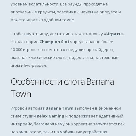
уровнем волатильности. Все раунды проходят на
виртуальные кредиты, поэтому вы ничем не рискуете и
можете играть в удобном темпе.
Чтобы начать игру, достаточно нажать кнопку
«Играть»
.
На платформе
Champion Slots
представлено более
10 000 игровых автоматов от ведущих провайдеров,
включая классические слоты, видеослоты, настольные
игры и live-раздел.
Особенности слота Banana
Town
Игровой автомат
Banana Town
выполнен в фирменном
стиле студии
Relax Gaming
и поддерживает адаптивный
интерфейс, благодаря чему он корректно запускается как
на компьютере, так и на мобильных устройствах.