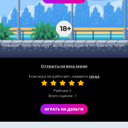
Нажимая "Запустить игру", вы подтверждаете что Вам есть 18 лет.
Открыть на весь экран
Если игра не работает, нажмите
сюда
Рейтинг
5
Всего оценок:
1
ИГРАТЬ НА ДЕНЬГИ