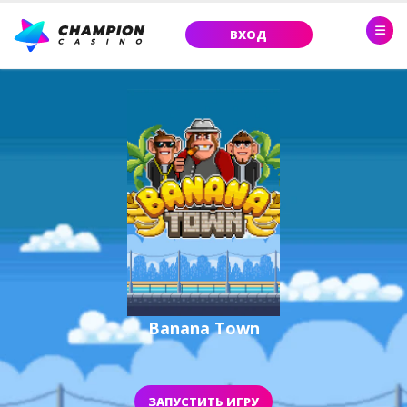
ВХОД
Banana Town
ЗАПУСТИТЬ ИГРУ