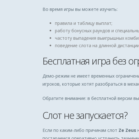
Во время игры вы можете изучить:
правила и таблицу выплат;
работу бонусных раундов и специальн
частоту выпадения выигрышных комби
поведение слота на длинной дистанции
Бесплатная игра без о
Демо-режим не имеет временных ограничен
игроков, которые хотят разобраться в меха
Обратите внимание: в бесплатной версии в
Слот не запускается?
Если по каким-либо причинам слот
Ze Zeus
н
постараемся оперативно устранить техничес