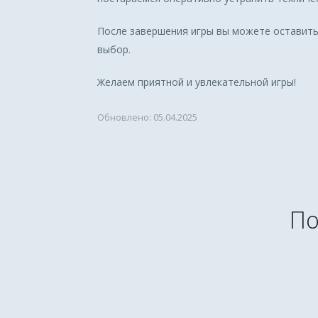
После завершения игры вы можете оставить
выбор.
Желаем приятной и увлекательной игры!
Обновлено:
05.04.2025
По