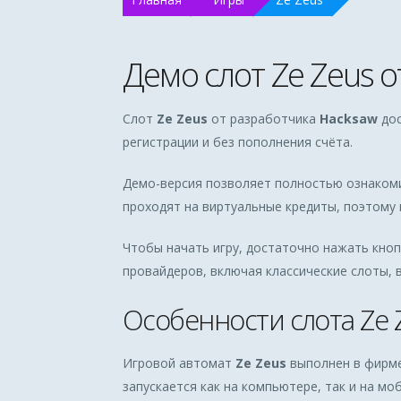
Демо слот Ze Zeus 
Слот
Ze Zeus
от разработчика
Hacksaw
дос
регистрации и без пополнения счёта.
Демо-версия позволяет полностью ознакоми
проходят на виртуальные кредиты, поэтому 
Чтобы начать игру, достаточно нажать кно
провайдеров, включая классические слоты, в
Особенности слота Ze 
Игровой автомат
Ze Zeus
выполнен в фирме
запускается как на компьютере, так и на мо