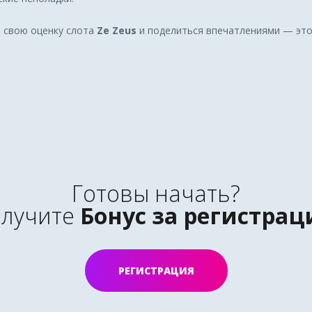
 свою оценку слота
Ze Zeus
и поделиться впечатлениями — это
Готовы начать?
лучите
Бонус за регистра
РЕГИСТРАЦИЯ