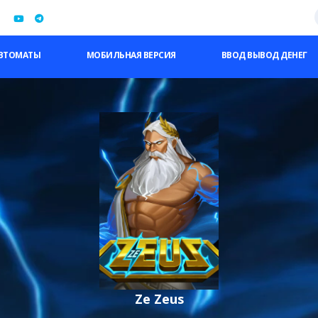
АВТОМАТЫ
МОБИЛЬНАЯ ВЕРСИЯ
ВВОД ВЫВОД ДЕНЕГ
Ze Zeus