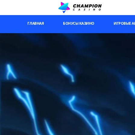
ГЛАВНАЯ
БОНУСЫ КАЗИНО
ИГРОВЫЕ 