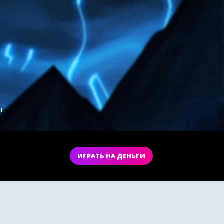
т.
ИГРАТЬ НА ДЕНЬГИ