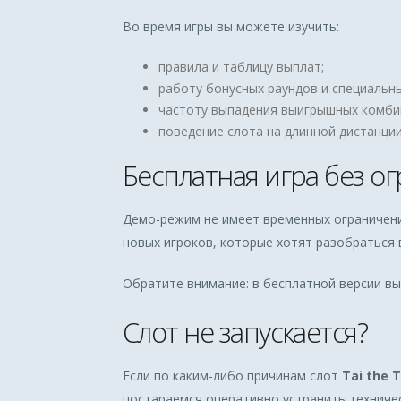
Во время игры вы можете изучить:
правила и таблицу выплат;
работу бонусных раундов и специальн
частоту выпадения выигрышных комби
поведение слота на длинной дистанции
Бесплатная игра без о
Демо-режим не имеет временных ограничен
новых игроков, которые хотят разобраться 
Обратите внимание: в бесплатной версии в
Слот не запускается?
Если по каким-либо причинам слот
Tai the 
постараемся оперативно устранить техничес