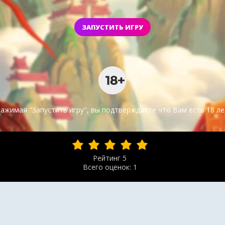
ЗАПУСТИТЬ ИГРУ
ажимая "Запустить игру", вы подтверждаете что Вам есть 18 ле
Рейтинг
5
Всего оценок:
1