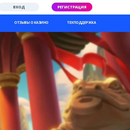
ВХОД
РЕГИСТРАЦИЯ
ОТЗЫВЫ О КАЗИНО
ТЕХПОДДЕРЖКА