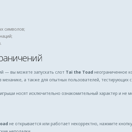
ых символов;
наций;
.
граничений
ий — вы можете запускать слот
Tai the Toad
неограниченное ко
в механике, а также для опытных пользователей, тестирующих с
ыигрыши носят исключительно ознакомительный характер и не м
Toad
не открывается или работает некорректно, нажмите кнопк
кие неполадки.