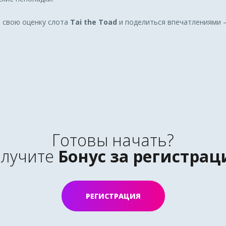
 свою оценку слота
Tai the Toad
и поделиться впечатлениями 
Готовы начать?
лучите
Бонус за регистра
РЕГИСТРАЦИЯ