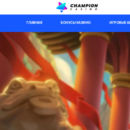
ГЛАВНАЯ
БОНУСЫ КАЗИНО
ИГРОВЫЕ 